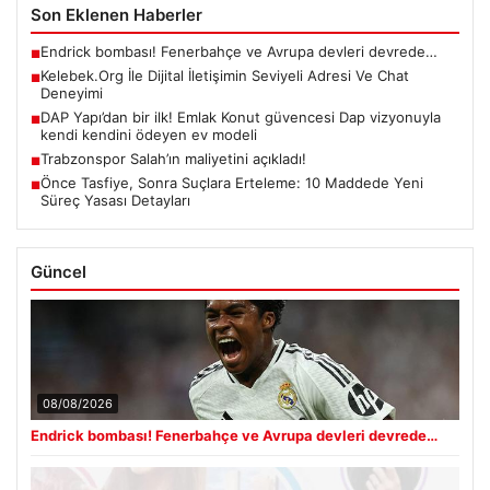
Son Eklenen Haberler
Endrick bombası! Fenerbahçe ve Avrupa devleri devrede…
■
Kelebek.Org İle Dijital İletişimin Seviyeli Adresi Ve Chat
■
Deneyimi
DAP Yapı’dan bir ilk! Emlak Konut güvencesi Dap vizyonuyla
■
kendi kendini ödeyen ev modeli
Trabzonspor Salah’ın maliyetini açıkladı!
■
Önce Tasfiye, Sonra Suçlara Erteleme: 10 Maddede Yeni
■
Süreç Yasası Detayları
Güncel
08/08/2026
Endrick bombası! Fenerbahçe ve Avrupa devleri devrede…