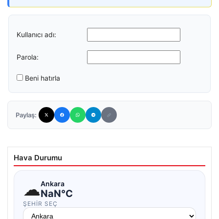
Kullanıcı adı:
Parola:
Beni hatırla
Paylaş:
Hava Durumu
☁
Ankara
NaN°C
ŞEHIR SEÇ