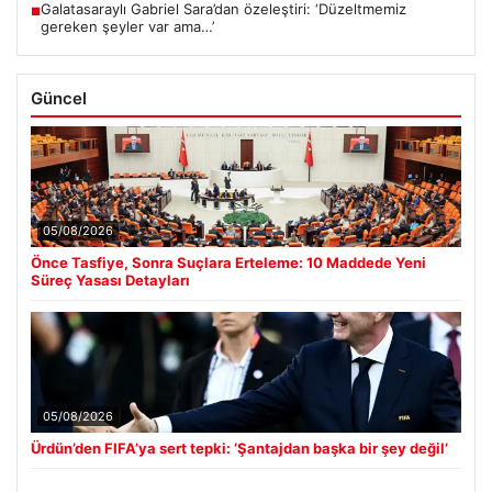
Galatasaraylı Gabriel Sara’dan özeleştiri: ‘Düzeltmemiz
■
gereken şeyler var ama…’
Güncel
05/08/2026
Önce Tasfiye, Sonra Suçlara Erteleme: 10 Maddede Yeni
Süreç Yasası Detayları
05/08/2026
Ürdün’den FIFA’ya sert tepki: ‘Şantajdan başka bir şey değil’