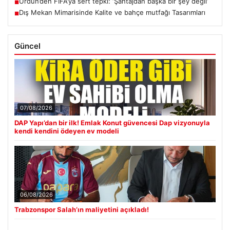
Ürdün’den FIFA’ya sert tepki: ‘Şantajdan başka bir şey değil’
■
Dış Mekan Mimarisinde Kalite ve bahçe mutfağı Tasarımları
■
Güncel
07/08/2026
DAP Yapı’dan bir ilk! Emlak Konut güvencesi Dap vizyonuyla
kendi kendini ödeyen ev modeli
06/08/2026
Trabzonspor Salah’ın maliyetini açıkladı!