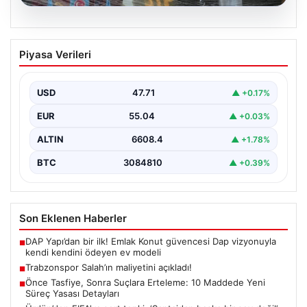
06.08.2026
Trabzonspor Salah’ın maliyetini
Piyasa Verileri
açıkladı!
USD
47.71
▲ +0.17%
EUR
55.04
▲ +0.03%
ALTIN
6608.4
▲ +1.78%
BTC
3084810
▲ +0.39%
Son Eklenen Haberler
DAP Yapı’dan bir ilk! Emlak Konut güvencesi Dap vizyonuyla
■
kendi kendini ödeyen ev modeli
Trabzonspor Salah’ın maliyetini açıkladı!
■
Önce Tasfiye, Sonra Suçlara Erteleme: 10 Maddede Yeni
■
Süreç Yasası Detayları