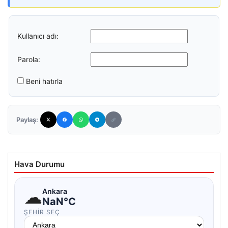
Kullanıcı adı:
Parola:
Beni hatırla
Paylaş:
Hava Durumu
☁
Ankara
NaN°C
ŞEHIR SEÇ