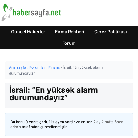
Güncel Haberler
Firma Rehberi
Çerez Politikası
Forum
Ana sayfa
›
Forumlar
›
Finans
›
İsrail: “En yüksek alarm
durumundayız”
İsrail: “En yüksek alarm
durumundayız”
Bu konu 0 yanıt içerir, 1 izleyen vardır ve en son
2 ay 2 hafta önce
admin
tarafından güncellenmiştir.