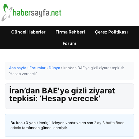
Güncel Haberler
Firma Rehberi
Çerez Politikası
Forum
Ana sayfa
›
Forumlar
›
Dünya
›
İran’dan BAE’ye gizli ziyaret tepkisi:
‘Hesap verecek’
İran’dan BAE’ye gizli ziyaret
tepkisi: ‘Hesap verecek’
Bu konu 0 yanıt içerir, 1 izleyen vardır ve en son
2 ay 3 hafta önce
admin
tarafından güncellenmiştir.