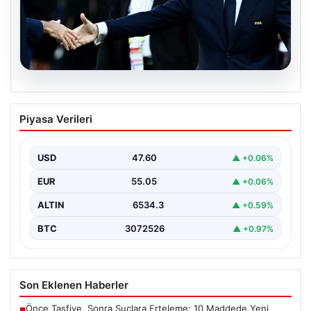
05.08.2026
Ürdün’den FIFA’ya sert tepki: ‘Şantajdan
Piyasa Verileri
başka bir şey değil’
USD
47.60
▲ +0.06%
EUR
55.05
▲ +0.06%
ALTIN
6534.3
▲ +0.59%
BTC
3072526
▲ +0.97%
Son Eklenen Haberler
Önce Tasfiye, Sonra Suçlara Erteleme: 10 Maddede Yeni
■