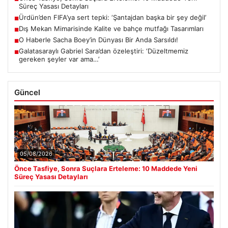
Süreç Yasası Detayları
Ürdün’den FIFA’ya sert tepki: ‘Şantajdan başka bir şey değil’
■
Dış Mekan Mimarisinde Kalite ve bahçe mutfağı Tasarımları
■
O Haberle Sacha Boey’in Dünyası Bir Anda Sarsıldı!
■
Galatasaraylı Gabriel Sara’dan özeleştiri: ‘Düzeltmemiz
■
gereken şeyler var ama…’
Güncel
05/08/2026
Önce Tasfiye, Sonra Suçlara Erteleme: 10 Maddede Yeni
Süreç Yasası Detayları