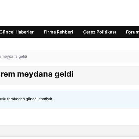
Güncel Haberler
Firma Rehberi
Çerez Politikası
Foru
m meydana geldi
prem meydana geldi
min
tarafından güncellenmiştir.