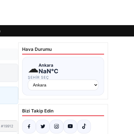
m
Hava Durumu
☁
Ankara
NaN°C
ŞEHIR SEÇ
Bizi Takip Edin
#19912