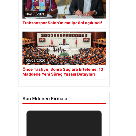
06/08/2026
Trabzonspor Salah’ın maliyetini açıkladı!
05/08/2026
Önce Tasfiye, Sonra Suçlara Erteleme: 10
Maddede Yeni Süreç Yasası Detayları
Son Eklenen Firmalar