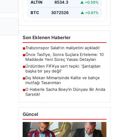
ALTIN
6534.3
▲ +0.59%
getiren yasa…
BTC
3072526
▲ +0.97%
Son Eklenen Haberler
Trabzonspor Salah’ın maliyetini açıkladı!
■
Önce Tasfiye, Sonra Suçlara Erteleme: 10
■
Maddede Yeni Süreç Yasası Detayları
Ürdün’den FIFA’ya sert tepki: ‘Şantajdan
■
başka bir şey değil’
Dış Mekan Mimarisinde Kalite ve bahçe
■
mutfağı Tasarımları
O Haberle Sacha Boey’in Dünyası Bir Anda
■
Sarsıldı!
Güncel