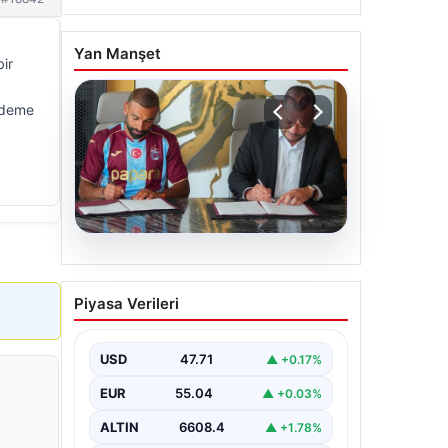
Yan Manşet
ir
 ödeme
06.08.2026
Trabzonspor Salah’ın
Piyasa Verileri
maliyetini açıkladı!
USD
47.71
▲ +0.17%
EUR
55.04
▲ +0.03%
ALTIN
6608.4
▲ +1.78%