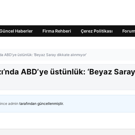
Güncel Haberler
Firma Rehberi
Çerez Politikası
Foru
da ABD’ye üstünlük: ‘Beyaz Saray dikkate alınmıyor’
zı’nda ABD’ye üstünlük: ‘Beyaz Sara
 önce
admin
tarafından güncellenmiştir.