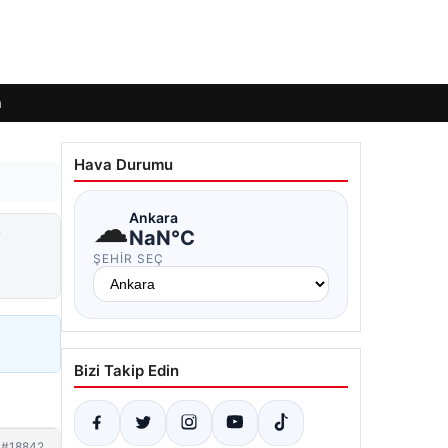
m
Hava Durumu
☁
Ankara
y
NaN°C
ŞEHIR SEÇ
Bizi Takip Edin
#18842