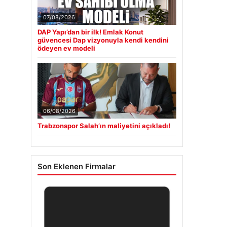
07/08/2026
DAP Yapı’dan bir ilk! Emlak Konut
güvencesi Dap vizyonuyla kendi kendini
ödeyen ev modeli
06/08/2026
Trabzonspor Salah’ın maliyetini açıkladı!
Son Eklenen Firmalar