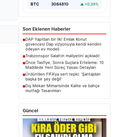
BTC
3084810
▲ +0.39%
Son Eklenen Haberler
DAP Yapı’dan bir ilk! Emlak Konut
■
güvencesi Dap vizyonuyla kendi kendini
ödeyen ev modeli
Trabzonspor Salah’ın maliyetini açıkladı!
■
Önce Tasfiye, Sonra Suçlara Erteleme: 10
■
Maddede Yeni Süreç Yasası Detayları
Ürdün’den FIFA’ya sert tepki: ‘Şantajdan
■
başka bir şey değil’
Dış Mekan Mimarisinde Kalite ve bahçe
■
mutfağı Tasarımları
Güncel