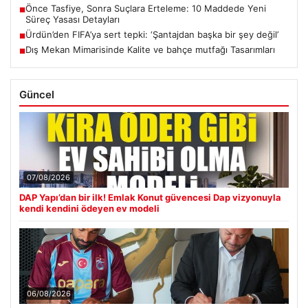
Önce Tasfiye, Sonra Suçlara Erteleme: 10 Maddede Yeni
■
Süreç Yasası Detayları
Ürdün’den FIFA’ya sert tepki: ‘Şantajdan başka bir şey değil’
■
Dış Mekan Mimarisinde Kalite ve bahçe mutfağı Tasarımları
■
Güncel
07/08/2026
DAP Yapı’dan bir ilk! Emlak Konut güvencesi Dap vizyonuyla
kendi kendini ödeyen ev modeli
06/08/2026