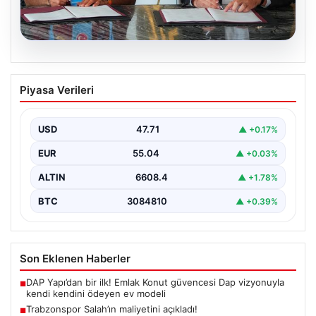
06.08.2026
Trabzonspor Salah’ın maliyetini
Piyasa Verileri
açıkladı!
USD
47.71
▲ +0.17%
EUR
55.04
▲ +0.03%
ALTIN
6608.4
▲ +1.78%
BTC
3084810
▲ +0.39%
Son Eklenen Haberler
DAP Yapı’dan bir ilk! Emlak Konut güvencesi Dap vizyonuyla
■
kendi kendini ödeyen ev modeli
Trabzonspor Salah’ın maliyetini açıkladı!
■