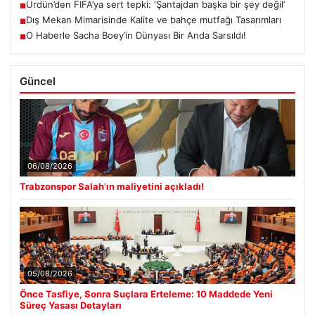
Ürdün’den FIFA’ya sert tepki: ‘Şantajdan başka bir şey değil’
■
Dış Mekan Mimarisinde Kalite ve bahçe mutfağı Tasarımları
■
O Haberle Sacha Boey’in Dünyası Bir Anda Sarsıldı!
■
Güncel
06/08/2026
Trabzonspor Salah’ın maliyetini açıkladı!
05/08/2026
Önce Tasfiye, Sonra Suçlara Erteleme: 10 Maddede Yeni
Süreç Yasası Detayları