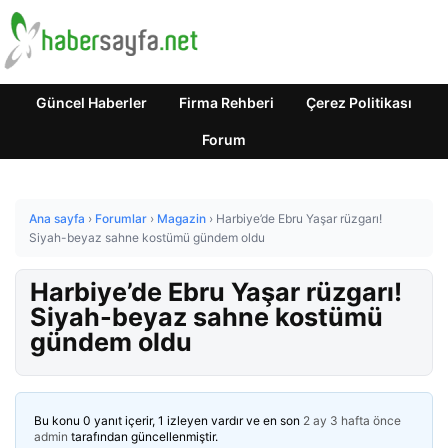
Güncel Haberler
Firma Rehberi
Çerez Politikası
Forum
Ana sayfa
›
Forumlar
›
Magazin
›
Harbiye’de Ebru Yaşar rüzgarı!
Siyah-beyaz sahne kostümü gündem oldu
Harbiye’de Ebru Yaşar rüzgarı!
Siyah-beyaz sahne kostümü
gündem oldu
Bu konu 0 yanıt içerir, 1 izleyen vardır ve en son
2 ay 3 hafta önce
admin
tarafından güncellenmiştir.