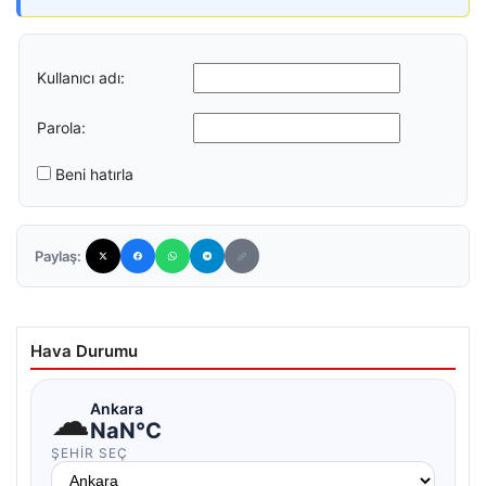
Kullanıcı adı:
Parola:
Beni hatırla
Paylaş:
Hava Durumu
☁
Ankara
NaN°C
ŞEHIR SEÇ