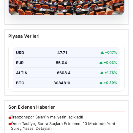
05.08.2026
Önce Tasfiye, Sonra Suçlara Erteleme:
Piyasa Verileri
10 Maddede Yeni Süreç Yasası
Detayları
USD
47.71
▲ +0.17%
Güvenlik alanındaki önemli gelişmelerden biri olarak,
terörle mücadeleye yeni bir yapısal çerçeve getiren
EUR
55.04
▲ +0.03%
yasa…
ALTIN
6608.4
▲ +1.78%
BTC
3084810
▲ +0.39%
Son Eklenen Haberler
Trabzonspor Salah’ın maliyetini açıkladı!
■
Önce Tasfiye, Sonra Suçlara Erteleme: 10 Maddede Yeni
■
Süreç Yasası Detayları