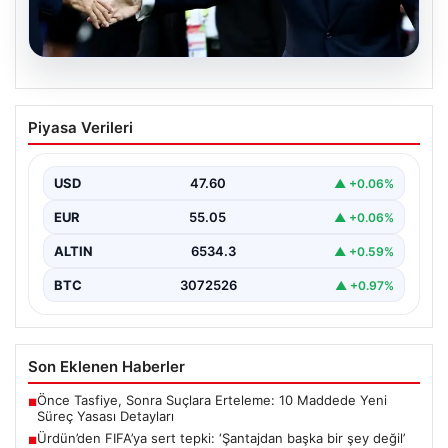
05.08.2026
Ürdün’den FIFA’ya sert tepki: ‘Şantajdan
Piyasa Verileri
başka bir şey değil’
USD
47.60
▲ +0.06%
EUR
55.05
▲ +0.06%
ALTIN
6534.3
▲ +0.59%
BTC
3072526
▲ +0.97%
Son Eklenen Haberler
Önce Tasfiye, Sonra Suçlara Erteleme: 10 Maddede Yeni
■
Süreç Yasası Detayları
Ürdün’den FIFA’ya sert tepki: ‘Şantajdan başka bir şey değil’
■