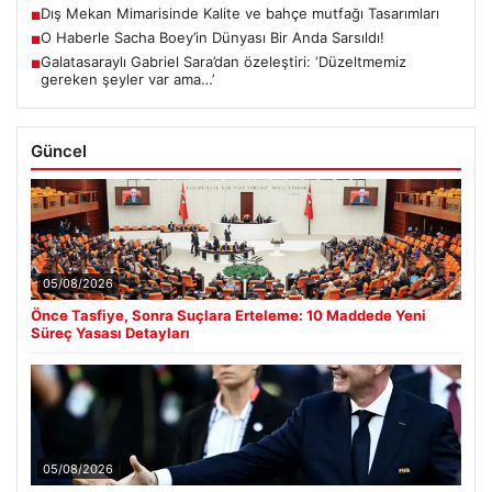
Dış Mekan Mimarisinde Kalite ve bahçe mutfağı Tasarımları
■
O Haberle Sacha Boey’in Dünyası Bir Anda Sarsıldı!
■
Galatasaraylı Gabriel Sara’dan özeleştiri: ‘Düzeltmemiz
■
gereken şeyler var ama…’
Güncel
05/08/2026
Önce Tasfiye, Sonra Suçlara Erteleme: 10 Maddede Yeni
Süreç Yasası Detayları
05/08/2026