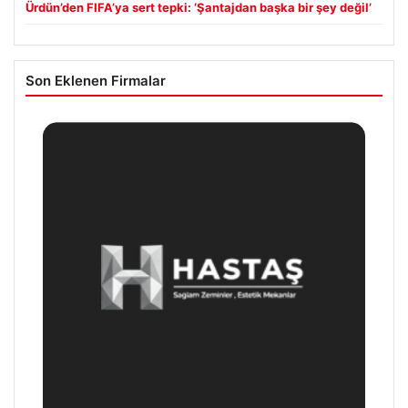
Ürdün’den FIFA’ya sert tepki: ‘Şantajdan başka bir şey değil’
Son Eklenen Firmalar