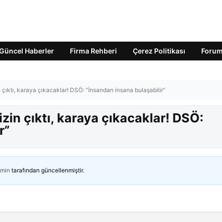
Güncel Haberler
Firma Rehberi
Çerez Politikası
Foru
 çıktı, karaya çıkacaklar! DSÖ: “İnsandan insana bulaşabilir”
zin çıktı, karaya çıkacaklar! DSÖ:
r”
min
tarafından güncellenmiştir.