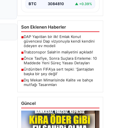
BTC
3084810
▲ +0.39%
Son Eklenen Haberler
DAP Yapı’dan bir ilk! Emlak Konut
■
güvencesi Dap vizyonuyla kendi kendini
ödeyen ev modeli
Trabzonspor Salah’ın maliyetini açıkladı!
■
Önce Tasfiye, Sonra Suçlara Erteleme: 10
■
Maddede Yeni Süreç Yasası Detayları
Ürdün’den FIFA’ya sert tepki: ‘Şantajdan
■
başka bir şey değil’
Dış Mekan Mimarisinde Kalite ve bahçe
■
mutfağı Tasarımları
Güncel