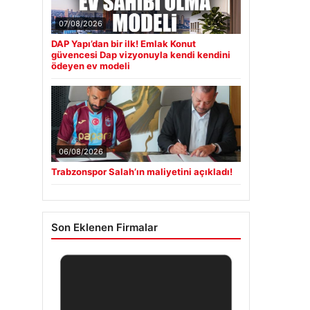
07/08/2026
DAP Yapı’dan bir ilk! Emlak Konut
güvencesi Dap vizyonuyla kendi kendini
ödeyen ev modeli
06/08/2026
Trabzonspor Salah’ın maliyetini açıkladı!
Son Eklenen Firmalar