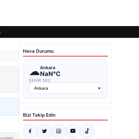
m
Hava Durumu
☁
Ankara
NaN°C
ŞEHIR SEÇ
Bizi Takip Edin
#19980