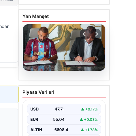
Yan Manşet
andan
06.08.2026
Trabzonspor Salah’ın
Piyasa Verileri
maliyetini açıkladı!
USD
47.71
▲ +0.17%
EUR
55.04
▲ +0.03%
ALTIN
6608.4
▲ +1.78%