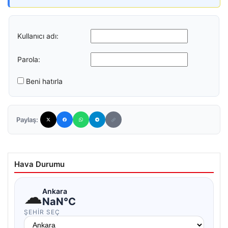
Kullanıcı adı:
Parola:
Beni hatırla
Paylaş:
Hava Durumu
☁
Ankara
NaN°C
ŞEHIR SEÇ