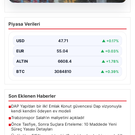
06.08.2026
Trabzonspor Salah’ın maliyetini
Piyasa Verileri
açıkladı!
USD
47.71
▲ +0.17%
EUR
55.04
▲ +0.03%
ALTIN
6608.4
▲ +1.78%
BTC
3084810
▲ +0.39%
Son Eklenen Haberler
DAP Yapı’dan bir ilk! Emlak Konut güvencesi Dap vizyonuyla
■
kendi kendini ödeyen ev modeli
Trabzonspor Salah’ın maliyetini açıkladı!
■
Önce Tasfiye, Sonra Suçlara Erteleme: 10 Maddede Yeni
■
Süreç Yasası Detayları