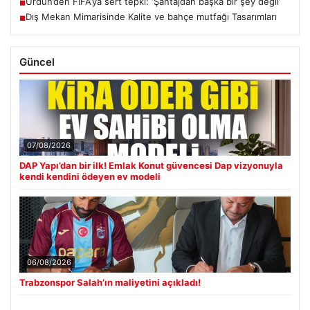
Ürdün’den FIFA’ya sert tepki: ‘Şantajdan başka bir şey değil’
■
Dış Mekan Mimarisinde Kalite ve bahçe mutfağı Tasarımları
■
Güncel
07/08/2026
DAP Yapı’dan bir ilk! Emlak Konut güvencesi Dap vizyonuyla
kendi kendini ödeyen ev modeli
06/08/2026
Trabzonspor Salah’ın maliyetini açıkladı!