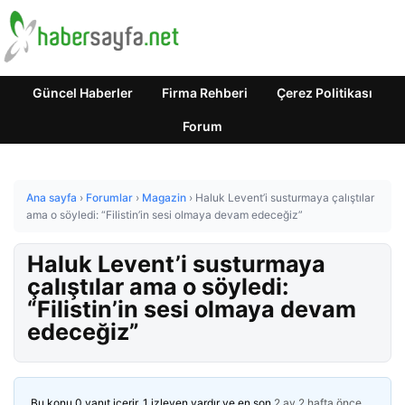
Güncel Haberler
Firma Rehberi
Çerez Politikası
Forum
Ana sayfa
›
Forumlar
›
Magazin
›
Haluk Levent’i susturmaya çalıştılar
ama o söyledi: “Filistin’in sesi olmaya devam edeceğiz”
Haluk Levent’i susturmaya
çalıştılar ama o söyledi:
“Filistin’in sesi olmaya devam
edeceğiz”
Bu konu 0 yanıt içerir, 1 izleyen vardır ve en son
2 ay 2 hafta önce