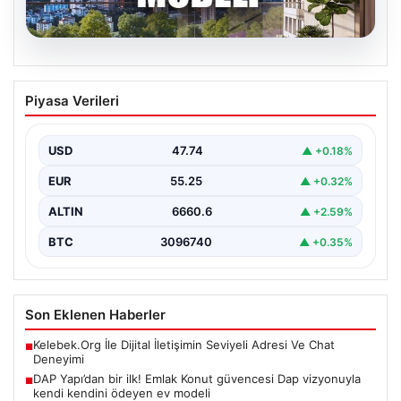
07.08.2026
DAP Yapı’dan bir ilk! Emlak Konut
Piyasa Verileri
güvencesi Dap vizyonuyla kendi
kendini ödeyen ev modeli
USD
47.74
▲ +0.18%
EUR
55.25
▲ +0.32%
ALTIN
6660.6
▲ +2.59%
BTC
3096740
▲ +0.35%
Son Eklenen Haberler
Kelebek.Org İle Dijital İletişimin Seviyeli Adresi Ve Chat
■
Deneyimi
DAP Yapı’dan bir ilk! Emlak Konut güvencesi Dap vizyonuyla
■
kendi kendini ödeyen ev modeli