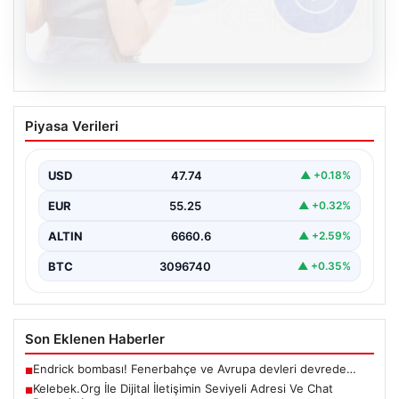
08.08.2026
Kelebek.Org İle Dijital İletişimin Seviyeli
Piyasa Verileri
Adresi Ve Chat Deneyimi
İnternet ortamında kullanıcıların kaliteli bir biçimde
iletişim oluşturması ciddi bir değer barındırmaktadır.
USD
47.74
▲ +0.18%
Halen birçok…
EUR
55.25
▲ +0.32%
ALTIN
6660.6
▲ +2.59%
BTC
3096740
▲ +0.35%
Son Eklenen Haberler
Endrick bombası! Fenerbahçe ve Avrupa devleri devrede…
■
Kelebek.Org İle Dijital İletişimin Seviyeli Adresi Ve Chat
■