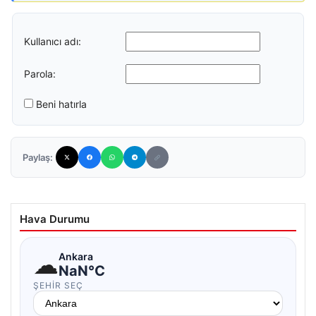
Kullanıcı adı:
Parola:
Beni hatırla
Paylaş:
Hava Durumu
☁
Ankara
NaN°C
ŞEHIR SEÇ