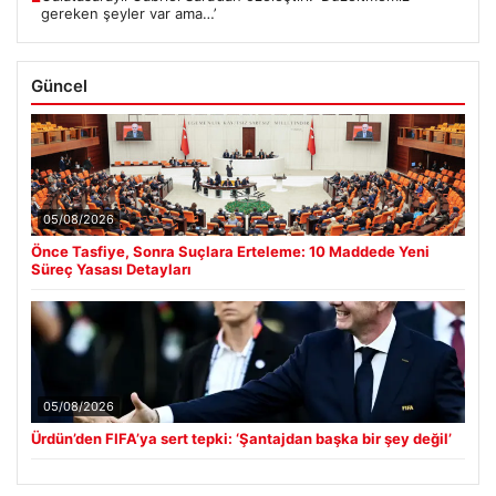
gereken şeyler var ama…’
Güncel
05/08/2026
Önce Tasfiye, Sonra Suçlara Erteleme: 10 Maddede Yeni
Süreç Yasası Detayları
05/08/2026
Ürdün’den FIFA’ya sert tepki: ‘Şantajdan başka bir şey değil’