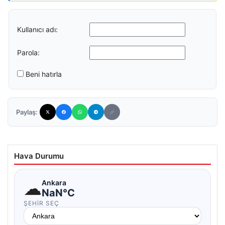
Kullanıcı adı:
Parola:
Beni hatırla
Paylaş:
Hava Durumu
☁
Ankara
NaN°C
ŞEHIR SEÇ