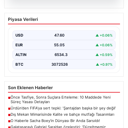
05.08.2026
Ürdün’den FIFA’ya sert tepki: ‘Şantajdan
Piyasa Verileri
başka bir şey değil’
USD
47.60
▲ +0.06%
EUR
55.05
▲ +0.06%
ALTIN
6534.3
▲ +0.59%
BTC
3072526
▲ +0.97%
Son Eklenen Haberler
Önce Tasfiye, Sonra Suçlara Erteleme: 10 Maddede Yeni
■
Süreç Yasası Detayları
Ürdün’den FIFA’ya sert tepki: ‘Şantajdan başka bir şey değil’
■
Dış Mekan Mimarisinde Kalite ve bahçe mutfağı Tasarımları
■
O Haberle Sacha Boey’in Dünyası Bir Anda Sarsıldı!
■
Galatasaraylı Gabriel Sara’dan özeleştiri: ‘Düzeltmemiz
■