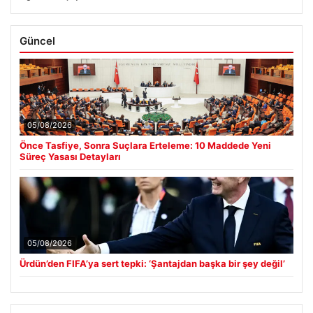
Güncel
05/08/2026
Önce Tasfiye, Sonra Suçlara Erteleme: 10 Maddede Yeni
Süreç Yasası Detayları
05/08/2026
Ürdün’den FIFA’ya sert tepki: ‘Şantajdan başka bir şey değil’