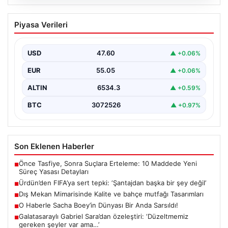
05.08.2026
Ürdün’den FIFA’ya sert tepki: ‘Şantajdan
Piyasa Verileri
başka bir şey değil’
USD
47.60
▲ +0.06%
EUR
55.05
▲ +0.06%
ALTIN
6534.3
▲ +0.59%
BTC
3072526
▲ +0.97%
Son Eklenen Haberler
Önce Tasfiye, Sonra Suçlara Erteleme: 10 Maddede Yeni
■
Süreç Yasası Detayları
Ürdün’den FIFA’ya sert tepki: ‘Şantajdan başka bir şey değil’
■
Dış Mekan Mimarisinde Kalite ve bahçe mutfağı Tasarımları
■
O Haberle Sacha Boey’in Dünyası Bir Anda Sarsıldı!
■
Galatasaraylı Gabriel Sara’dan özeleştiri: ‘Düzeltmemiz
■
gereken şeyler var ama…’