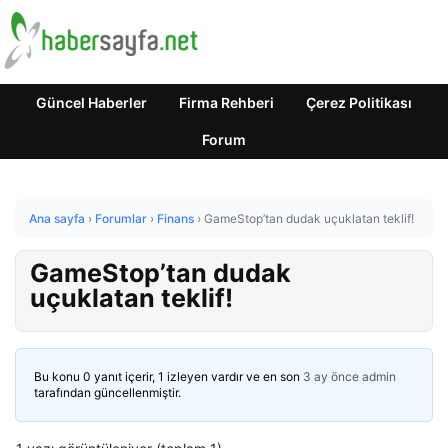
Güncel Haberler
Firma Rehberi
Çerez Politikası
Forum
Ana sayfa
›
Forumlar
›
Finans
›
GameStop’tan dudak uçuklatan teklif!
GameStop’tan dudak
uçuklatan teklif!
Bu konu 0 yanıt içerir, 1 izleyen vardır ve en son
3 ay önce
admin
tarafından güncellenmiştir.