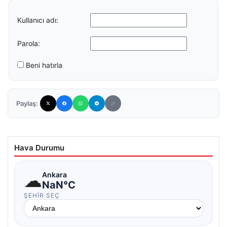
Kullanıcı adı:
Parola:
Beni hatırla
Paylaş:
Hava Durumu
☁
Ankara
NaN°C
ŞEHIR SEÇ