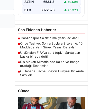
ALTIN
6534.3
▲ +0.59%
getiren yasa…
BTC
3072526
▲ +0.97%
Son Eklenen Haberler
Trabzonspor Salah’ın maliyetini açıkladı!
■
Önce Tasfiye, Sonra Suçlara Erteleme: 10
■
Maddede Yeni Süreç Yasası Detayları
Ürdün’den FIFA’ya sert tepki: ‘Şantajdan
■
başka bir şey değil’
Dış Mekan Mimarisinde Kalite ve bahçe
■
mutfağı Tasarımları
O Haberle Sacha Boey’in Dünyası Bir Anda
■
Sarsıldı!
Güncel