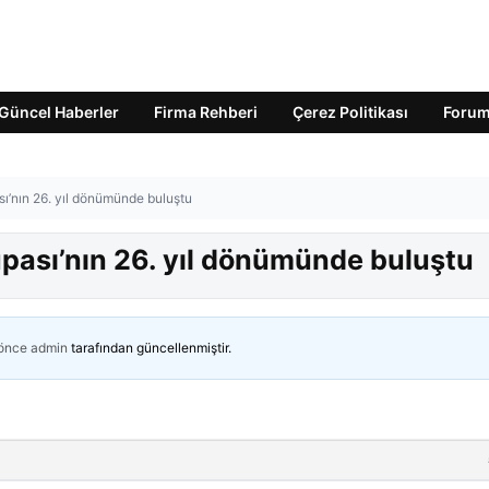
Güncel Haberler
Firma Rehberi
Çerez Politikası
Foru
ı’nın 26. yıl dönümünde buluştu
upası’nın 26. yıl dönümünde buluştu
 önce
admin
tarafından güncellenmiştir.