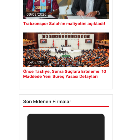
06/08/2026
Trabzonspor Salah’ın maliyetini açıkladı!
05/08/2026
Önce Tasfiye, Sonra Suçlara Erteleme: 10
Maddede Yeni Süreç Yasası Detayları
Son Eklenen Firmalar