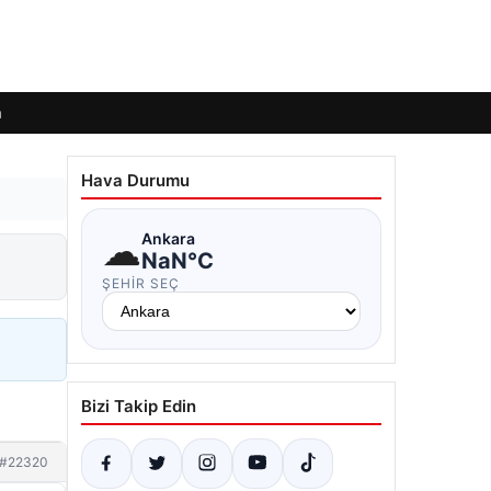
m
Hava Durumu
☁
Ankara
NaN°C
ŞEHIR SEÇ
Bizi Takip Edin
#22320