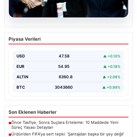
05.08.2026
Ürdün’den FIFA’ya sert tepki: ‘Şantajdan
Piyasa Verileri
başka bir şey değil’
USD
47.58
▲ +0.10%
EUR
54.95
▲ +0.18%
ALTIN
6360.8
▲ +2.08%
BTC
3043660
▲ +0.99%
Son Eklenen Haberler
Önce Tasfiye, Sonra Suçlara Erteleme: 10 Maddede Yeni
■
Süreç Yasası Detayları
Ürdün’den FIFA’ya sert tepki: ‘Şantajdan başka bir şey değil’
■