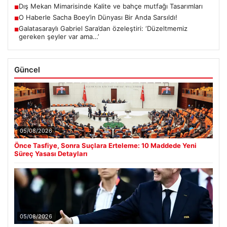
Dış Mekan Mimarisinde Kalite ve bahçe mutfağı Tasarımları
■
O Haberle Sacha Boey’in Dünyası Bir Anda Sarsıldı!
■
Galatasaraylı Gabriel Sara’dan özeleştiri: ‘Düzeltmemiz
■
gereken şeyler var ama…’
Güncel
05/08/2026
Önce Tasfiye, Sonra Suçlara Erteleme: 10 Maddede Yeni
Süreç Yasası Detayları
05/08/2026