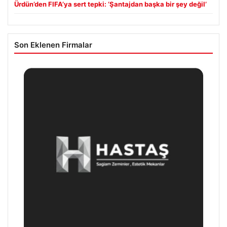
Ürdün’den FIFA’ya sert tepki: ‘Şantajdan başka bir şey değil’
Son Eklenen Firmalar