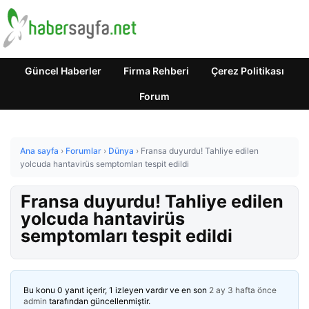
Güncel Haberler
Firma Rehberi
Çerez Politikası
Forum
Ana sayfa
›
Forumlar
›
Dünya
›
Fransa duyurdu! Tahliye edilen
yolcuda hantavirüs semptomları tespit edildi
Fransa duyurdu! Tahliye edilen
yolcuda hantavirüs
semptomları tespit edildi
Bu konu 0 yanıt içerir, 1 izleyen vardır ve en son
2 ay 3 hafta önce
admin
tarafından güncellenmiştir.