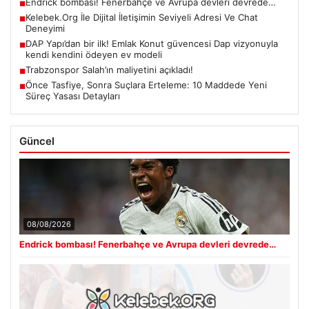
Endrick bombası! Fenerbahçe ve Avrupa devleri devrede…
■
Kelebek.Org İle Dijital İletişimin Seviyeli Adresi Ve Chat
■
Deneyimi
DAP Yapı’dan bir ilk! Emlak Konut güvencesi Dap vizyonuyla
■
kendi kendini ödeyen ev modeli
Trabzonspor Salah’ın maliyetini açıkladı!
■
Önce Tasfiye, Sonra Suçlara Erteleme: 10 Maddede Yeni
■
Süreç Yasası Detayları
Güncel
08/08/2026
Endrick bombası! Fenerbahçe ve Avrupa devleri devrede…