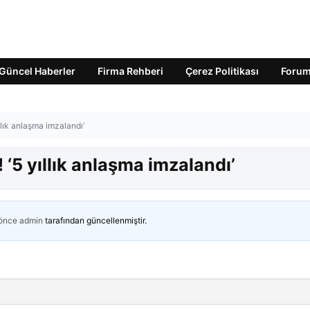
Güncel Haberler
Firma Rehberi
Çerez Politikası
Foru
llık anlaşma imzalandı’
 ‘5 yıllık anlaşma imzalandı’
 önce
admin
tarafından güncellenmiştir.