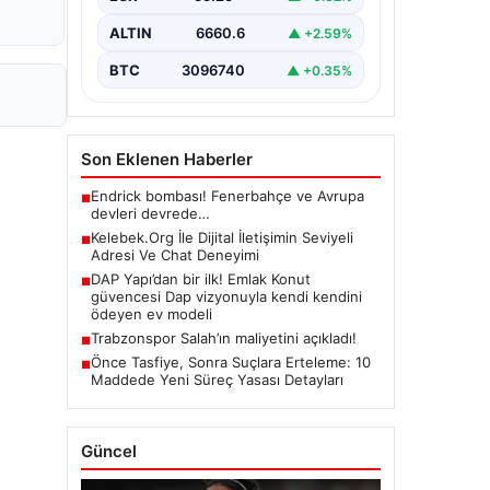
barındırmaktadır. Halen birçok…
ALTIN
6660.6
▲ +2.59%
BTC
3096740
▲ +0.35%
Son Eklenen Haberler
Endrick bombası! Fenerbahçe ve Avrupa
■
devleri devrede…
Kelebek.Org İle Dijital İletişimin Seviyeli
■
Adresi Ve Chat Deneyimi
DAP Yapı’dan bir ilk! Emlak Konut
■
güvencesi Dap vizyonuyla kendi kendini
ödeyen ev modeli
Trabzonspor Salah’ın maliyetini açıkladı!
■
Önce Tasfiye, Sonra Suçlara Erteleme: 10
■
Maddede Yeni Süreç Yasası Detayları
Güncel