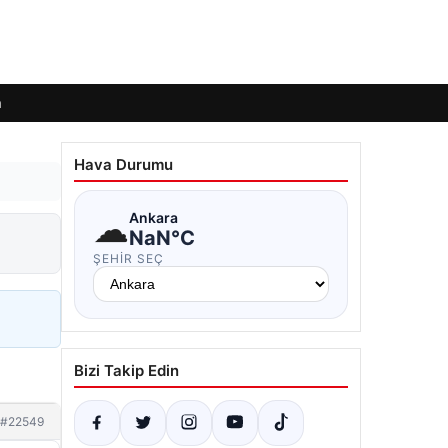
m
Hava Durumu
☁
Ankara
NaN°C
ŞEHIR SEÇ
Bizi Takip Edin
#22549