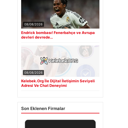
08/08/2026
Endrick bombası! Fenerbahçe ve Avrupa
devleri devrede…
08/08/2026
Kelebek.Org İle Dijital İletişimin Seviyeli
Adresi Ve Chat Deneyimi
Son Eklenen Firmalar