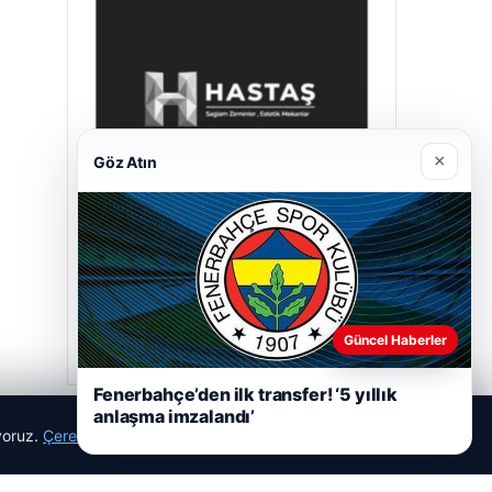
×
Göz Atın
Hastaş Beton
26/05/2026
Güncel Haberler
Fenerbahçe’den ilk transfer! ‘5 yıllık
anlaşma imzalandı’
ıyoruz.
Çerez Politikamız
Reddet
Kabul Et