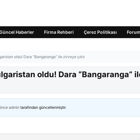
Güncel Haberler
Firma Rehberi
Çerez Politikası
Foru
garistan oldu! Dara “Bangaranga” ile zirveye çıktı
ulgaristan oldu! Dara “Bangaranga” il
 önce
admin
tarafından güncellenmiştir.