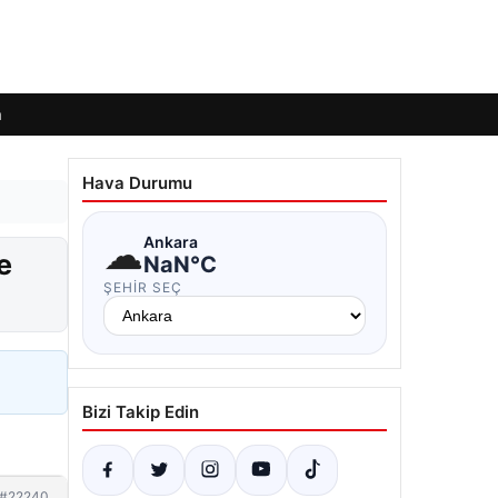
m
Hava Durumu
☁
Ankara
e
NaN°C
ŞEHIR SEÇ
Bizi Takip Edin
#22240