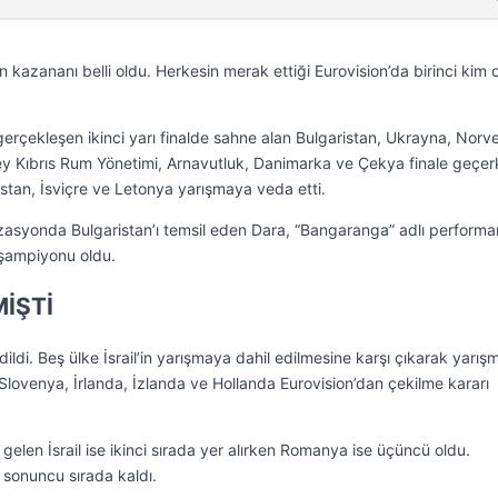
n kazananı belli oldu. Herkesin merak ettiği Eurovision’da birinci kim 
gerçekleşen ikinci yarı finalde sahne alan Bulgaristan, Ukrayna, Norv
y Kıbrıs Rum Yönetimi, Arnavutluk, Danimarka ve Çekya finale geçer
an, İsviçre ve Letonya yarışmaya veda etti.
asyonda Bulgaristan’ı temsil eden Dara, “Bangaranga” adlı performa
 şampiyonu oldu.
MİŞTİ
ildi. Beş ülke İsrail’in yarışmaya dahil edilmesine karşı çıkarak yarış
Slovenya, İrlanda, İzlanda ve Hollanda Eurovision’dan çekilme kararı
elen İsrail ise ikinci sırada yer alırken Romanya ise üçüncü oldu.
a sonuncu sırada kaldı.