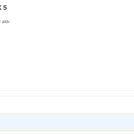
K 5
 aldı: