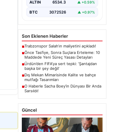
ALTIN
6534.3
▲ +0.59%
getiren yasa…
BTC
3072526
▲ +0.97%
Son Eklenen Haberler
Trabzonspor Salah’ın maliyetini açıkladı!
■
Önce Tasfiye, Sonra Suçlara Erteleme: 10
■
Maddede Yeni Süreç Yasası Detayları
Ürdün’den FIFA’ya sert tepki: ‘Şantajdan
■
başka bir şey değil’
Dış Mekan Mimarisinde Kalite ve bahçe
■
mutfağı Tasarımları
O Haberle Sacha Boey’in Dünyası Bir Anda
■
Sarsıldı!
Güncel