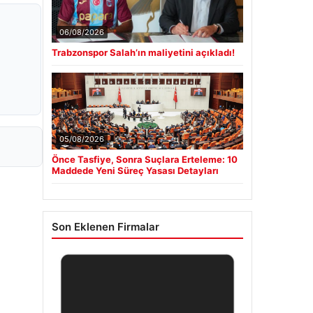
06/08/2026
Trabzonspor Salah’ın maliyetini açıkladı!
05/08/2026
Önce Tasfiye, Sonra Suçlara Erteleme: 10
Maddede Yeni Süreç Yasası Detayları
Son Eklenen Firmalar