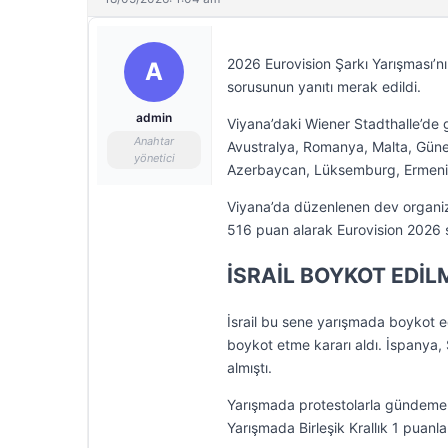
2026 Eurovision Şarkı Yarışması’nı
A
sorusunun yanıtı merak edildi.
admin
Viyana’daki Wiener Stadthalle’de 
Anahtar
Avustralya, Romanya, Malta, Güne
yönetici
Azerbaycan, Lüksemburg, Ermenist
Viyana’da düzenlenen dev organiz
516 puan alarak Eurovision 2026
İSRAİL BOYKOT EDİL
İsrail bu sene yarışmada boykot ed
boykot etme kararı aldı. İspanya, 
almıştı.
Yarışmada protestolarla gündeme g
Yarışmada Birleşik Krallık 1 puanl