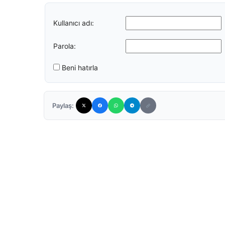
Kullanıcı adı:
Parola:
Beni hatırla
Paylaş: