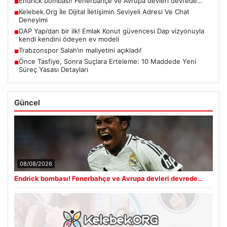
Endrick bombası! Fenerbahçe ve Avrupa devleri devrede…
■
Kelebek.Org İle Dijital İletişimin Seviyeli Adresi Ve Chat
■
Deneyimi
DAP Yapı’dan bir ilk! Emlak Konut güvencesi Dap vizyonuyla
■
kendi kendini ödeyen ev modeli
Trabzonspor Salah’ın maliyetini açıkladı!
■
Önce Tasfiye, Sonra Suçlara Erteleme: 10 Maddede Yeni
■
Süreç Yasası Detayları
Güncel
08/08/2026
Endrick bombası! Fenerbahçe ve Avrupa devleri devrede…