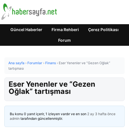
Güncel Haberler
Firma Rehberi
Çerez Politikası
Forum
Ana sayfa
›
Forumlar
›
Finans
›
Eser Yenenler ve “Gezen Oğlak”
tartışması
Eser Yenenler ve “Gezen
Oğlak” tartışması
Bu konu 0 yanıt içerir, 1 izleyen vardır ve en son
2 ay 3 hafta önce
admin
tarafından güncellenmiştir.