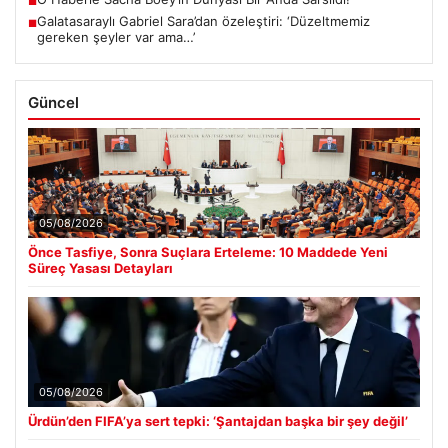
■
Galatasaraylı Gabriel Sara’dan özeleştiri: ‘Düzeltmemiz
■
gereken şeyler var ama…’
Güncel
05/08/2026
Önce Tasfiye, Sonra Suçlara Erteleme: 10 Maddede Yeni
Süreç Yasası Detayları
05/08/2026
Ürdün’den FIFA’ya sert tepki: ‘Şantajdan başka bir şey değil’