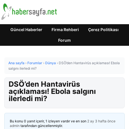
Güncel Haberler
Firma Rehberi
Çerez Politikası
Forum
Ana sayfa
›
Forumlar
›
Dünya
›
DSÖ’den Hantavirüs açıklaması! Ebola
salgını ilerledi mi?
DSÖ’den Hantavirüs
açıklaması! Ebola salgını
ilerledi mi?
Bu konu 0 yanıt içerir, 1 izleyen vardır ve en son
2 ay 3 hafta önce
admin
tarafından güncellenmiştir.