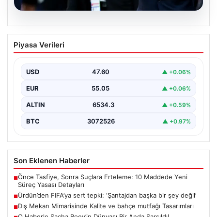
05.08.2026
Ürdün’den FIFA’ya sert tepki: ‘Şantajdan
Piyasa Verileri
başka bir şey değil’
USD
47.60
▲ +0.06%
EUR
55.05
▲ +0.06%
ALTIN
6534.3
▲ +0.59%
BTC
3072526
▲ +0.97%
Son Eklenen Haberler
Önce Tasfiye, Sonra Suçlara Erteleme: 10 Maddede Yeni
■
Süreç Yasası Detayları
Ürdün’den FIFA’ya sert tepki: ‘Şantajdan başka bir şey değil’
■
Dış Mekan Mimarisinde Kalite ve bahçe mutfağı Tasarımları
■
O Haberle Sacha Boey’in Dünyası Bir Anda Sarsıldı!