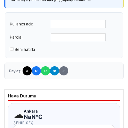
Kullanıcı adı:
Parola:
Beni hatırla
Paylaş:
Hava Durumu
☁
Ankara
NaN°C
ŞEHIR SEÇ