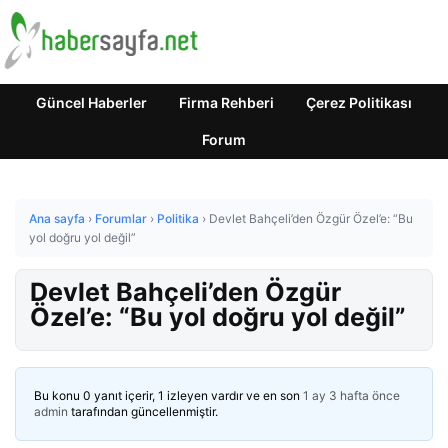
Güncel Haberler
Firma Rehberi
Çerez Politikası
Forum
Ana sayfa
›
Forumlar
›
Politika
›
Devlet Bahçeli’den Özgür Özel’e: “Bu
yol doğru yol değil”
Devlet Bahçeli’den Özgür
Özel’e: “Bu yol doğru yol değil”
Bu konu 0 yanıt içerir, 1 izleyen vardır ve en son
1 ay 3 hafta önce
admin
tarafından güncellenmiştir.