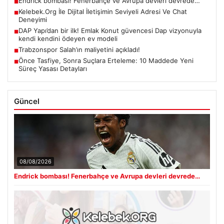
Endrick bombası! Fenerbahçe ve Avrupa devleri devrede…
■
Kelebek.Org İle Dijital İletişimin Seviyeli Adresi Ve Chat
■
Deneyimi
DAP Yapı’dan bir ilk! Emlak Konut güvencesi Dap vizyonuyla
■
kendi kendini ödeyen ev modeli
Trabzonspor Salah’ın maliyetini açıkladı!
■
Önce Tasfiye, Sonra Suçlara Erteleme: 10 Maddede Yeni
■
Süreç Yasası Detayları
Güncel
08/08/2026
Endrick bombası! Fenerbahçe ve Avrupa devleri devrede…