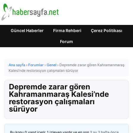
Güncel Haberler
Firma Rehberi
Çerez Politikası
Forum
Ana sayfa
›
Forumlar
›
Genel
›
Depremde zarar gören Kahramanmaraş
Kalesi’nde restorasyon çalışmaları sürüyor
Depremde zarar gören
Kahramanmaraş Kalesi’nde
restorasyon çalışmaları
sürüyor
Bu konu 0 yanıt içerir, 1 izleyen vardır ve en son
2 ay 2 hafta önce