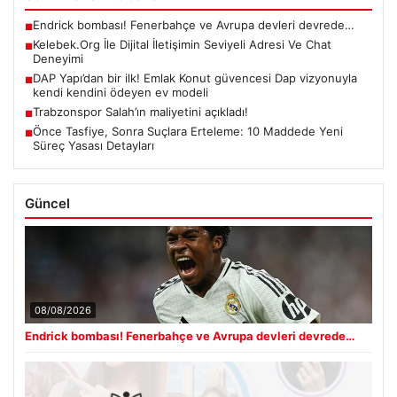
Endrick bombası! Fenerbahçe ve Avrupa devleri devrede…
■
Kelebek.Org İle Dijital İletişimin Seviyeli Adresi Ve Chat
■
Deneyimi
DAP Yapı’dan bir ilk! Emlak Konut güvencesi Dap vizyonuyla
■
kendi kendini ödeyen ev modeli
Trabzonspor Salah’ın maliyetini açıkladı!
■
Önce Tasfiye, Sonra Suçlara Erteleme: 10 Maddede Yeni
■
Süreç Yasası Detayları
Güncel
08/08/2026
Endrick bombası! Fenerbahçe ve Avrupa devleri devrede…