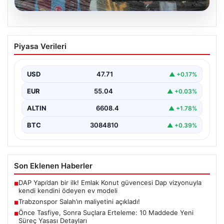
06.08.2026
Trabzonspor Salah’ın maliyetini
Piyasa Verileri
açıkladı!
USD
47.71
▲ +0.17%
EUR
55.04
▲ +0.03%
ALTIN
6608.4
▲ +1.78%
BTC
3084810
▲ +0.39%
Son Eklenen Haberler
DAP Yapı’dan bir ilk! Emlak Konut güvencesi Dap vizyonuyla
■
kendi kendini ödeyen ev modeli
Trabzonspor Salah’ın maliyetini açıkladı!
■
Önce Tasfiye, Sonra Suçlara Erteleme: 10 Maddede Yeni
■
Süreç Yasası Detayları