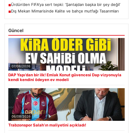
Ürdün’den FIFA’ya sert tepki: ‘Şantajdan başka bir şey değil’
■
Dış Mekan Mimarisinde Kalite ve bahçe mutfağı Tasarımları
■
Güncel
07/08/2026
DAP Yapı’dan bir ilk! Emlak Konut güvencesi Dap vizyonuyla
kendi kendini ödeyen ev modeli
06/08/2026
Trabzonspor Salah’ın maliyetini açıkladı!