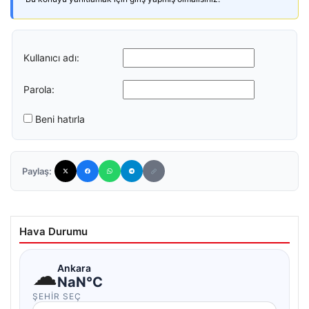
Kullanıcı adı:
Parola:
Beni hatırla
Paylaş:
Hava Durumu
☁
Ankara
NaN°C
ŞEHIR SEÇ