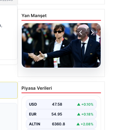
Yan Manşet
a,
05.08.2026
Ürdün’den FIFA’ya sert
Piyasa Verileri
tepki: ‘Şantajdan başka bir
şey değil’
USD
47.58
▲ +0.10%
EUR
54.95
▲ +0.18%
ALTIN
6360.8
▲ +2.08%