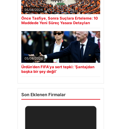
05/08/2026
Önce Tasfiye, Sonra Suçlara Erteleme: 10
Maddede Yeni Süreç Yasası Detayları
05/08/2026
Ürdün’den FIFA’ya sert tepki: ‘Şantajdan
başka bir şey değil’
Son Eklenen Firmalar