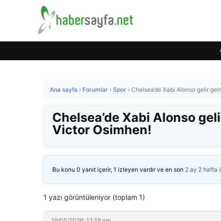
Ana sayfa
›
Forumlar
›
Spor
›
Chelsea’de Xabi Alonso gelir gel
Chelsea’de Xabi Alonso geli
Victor Osimhen!
Bu konu 0 yanıt içerir, 1 izleyen vardır ve en son
2 ay 2 hafta
1 yazı görüntüleniyor (toplam 1)
19/05/2026: 12:19 am