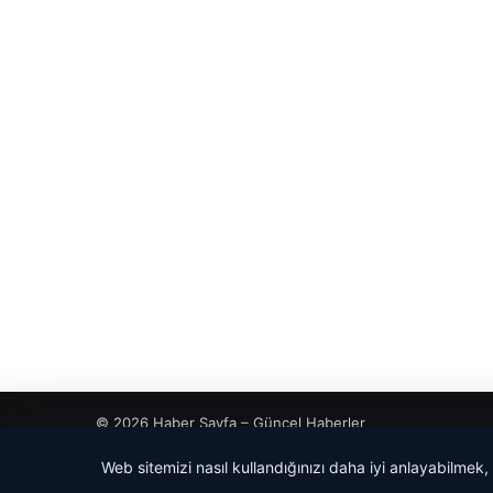
© 2026 Haber Sayfa – Güncel Haberler
Web sitemizi nasıl kullandığınızı daha iyi anlayabilmek,
cio