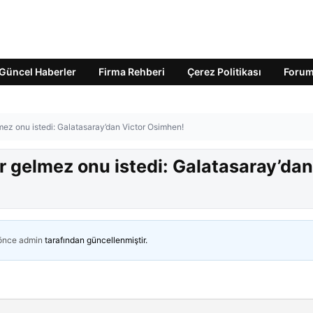
Güncel Haberler
Firma Rehberi
Çerez Politikası
Foru
mez onu istedi: Galatasaray’dan Victor Osimhen!
r gelmez onu istedi: Galatasaray’dan
 önce
admin
tarafından güncellenmiştir.