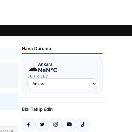
m
Hava Durumu
☁
Ankara
NaN°C
ŞEHIR SEÇ
Bizi Takip Edin
#22545