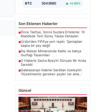
BTC
3043660
▲ +0.99%
Son Eklenen Haberler
Önce Tasfiye, Sonra Suçlara Erteleme: 10
■
Maddede Yeni Süreç Yasası Detayları
Ürdün’den FIFA’ya sert tepki: ‘Şantajdan
■
başka bir şey değil’
Dış Mekan Mimarisinde Kalite ve bahçe
■
mutfağı Tasarımları
O Haberle Sacha Boey’in Dünyası Bir Anda
■
Sarsıldı!
Galatasaraylı Gabriel Sara’dan özeleştiri:
■
‘Düzeltmemiz gereken şeyler var ama…’
Güncel