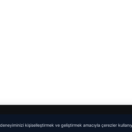
malta work and study
|
lemagrup.com.tr
 deneyiminizi kişiselleştirmek ve geliştirmek amacıyla çerezler kullan