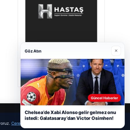
×
Göz Atın
Hastaş Beton
26/05/2026
Güncel Haberler
Chelsea’de Xabi Alonso gelir gelmez onu
istedi: Galatasaray’dan Victor Osimhen!
ıyoruz.
Çerez Politikamız
Reddet
Kabul Et