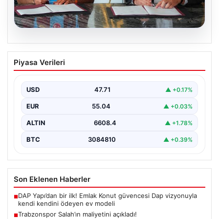
06.08.2026
Trabzonspor Salah’ın maliyetini
Piyasa Verileri
açıkladı!
USD
47.71
▲ +0.17%
EUR
55.04
▲ +0.03%
ALTIN
6608.4
▲ +1.78%
BTC
3084810
▲ +0.39%
Son Eklenen Haberler
DAP Yapı’dan bir ilk! Emlak Konut güvencesi Dap vizyonuyla
■
kendi kendini ödeyen ev modeli
Trabzonspor Salah’ın maliyetini açıkladı!
■