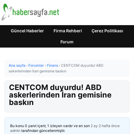
Güncel Haberler
Firma Rehberi
Çerez Politikası
Forum
Ana sayfa
›
Forumlar
›
Finans
›
CENTCOM duyurdu! ABD
askerlerinden İran gemisine baskın
CENTCOM duyurdu! ABD
askerlerinden İran gemisine
baskın
Bu konu 0 yanıt içerir, 1 izleyen vardır ve en son
2 ay 2 hafta önce
admin
tarafından güncellenmiştir.