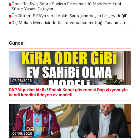
Önce Tasfiye, Sonra Suçlara Erteleme: 10 Maddede Yeni
■
Süreç Yasası Detayları
Ürdün’den FIFA’ya sert tepki: ‘Şantajdan başka bir şey değil’
■
Dış Mekan Mimarisinde Kalite ve bahçe mutfağı Tasarımları
■
Güncel
07/08/2026
DAP Yapı’dan bir ilk! Emlak Konut güvencesi Dap vizyonuyla
kendi kendini ödeyen ev modeli
06/08/2026