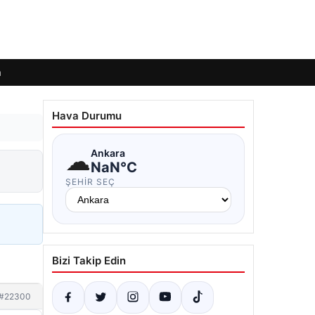
m
Hava Durumu
☁
Ankara
NaN°C
ŞEHIR SEÇ
Bizi Takip Edin
#22300