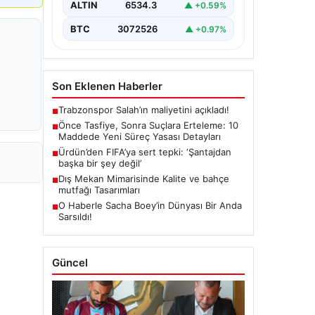
ALTIN
6534.3
▲ +0.59%
getiren yasa…
BTC
3072526
▲ +0.97%
Son Eklenen Haberler
Trabzonspor Salah’ın maliyetini açıkladı!
■
Önce Tasfiye, Sonra Suçlara Erteleme: 10
■
Maddede Yeni Süreç Yasası Detayları
Ürdün’den FIFA’ya sert tepki: ‘Şantajdan
■
başka bir şey değil’
Dış Mekan Mimarisinde Kalite ve bahçe
■
mutfağı Tasarımları
O Haberle Sacha Boey’in Dünyası Bir Anda
■
Sarsıldı!
Güncel