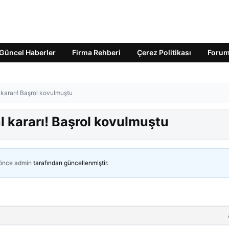
Güncel Haberler
Firma Rehberi
Çerez Politikası
Foru
 kararı! Başrol kovulmuştu
al kararı! Başrol kovulmuştu
 önce
admin
tarafından güncellenmiştir.