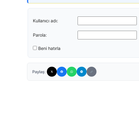
Kullanıcı adı:
Parola:
Beni hatırla
Paylaş: