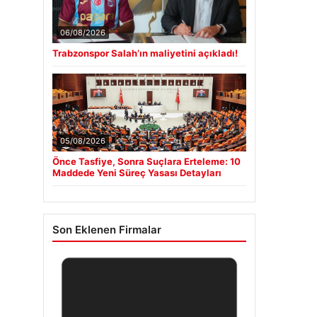
06/08/2026
Trabzonspor Salah’ın maliyetini açıkladı!
05/08/2026
Önce Tasfiye, Sonra Suçlara Erteleme: 10
Maddede Yeni Süreç Yasası Detayları
Son Eklenen Firmalar