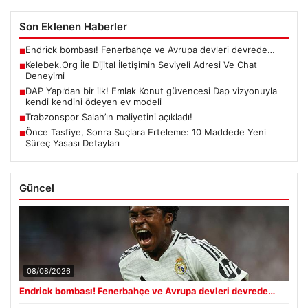
Son Eklenen Haberler
Endrick bombası! Fenerbahçe ve Avrupa devleri devrede…
■
Kelebek.Org İle Dijital İletişimin Seviyeli Adresi Ve Chat
■
Deneyimi
DAP Yapı’dan bir ilk! Emlak Konut güvencesi Dap vizyonuyla
■
kendi kendini ödeyen ev modeli
Trabzonspor Salah’ın maliyetini açıkladı!
■
Önce Tasfiye, Sonra Suçlara Erteleme: 10 Maddede Yeni
■
Süreç Yasası Detayları
Güncel
08/08/2026
Endrick bombası! Fenerbahçe ve Avrupa devleri devrede…