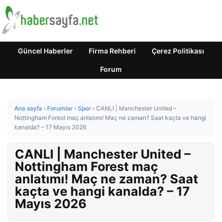
Güncel Haberler
Firma Rehberi
Çerez Politikası
Forum
Ana sayfa
›
Forumlar
›
Spor
›
CANLI | Manchester United –
Nottingham Forest maç anlatımı! Maç ne zaman? Saat kaçta ve hangi
kanalda? – 17 Mayıs 2026
CANLI | Manchester United –
Nottingham Forest maç
anlatımı! Maç ne zaman? Saat
kaçta ve hangi kanalda? – 17
Mayıs 2026