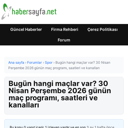
Güncel Haberler
Firma Rehberi
Çerez Politikası
Forum
Ana sayfa
›
Forumlar
›
Spor
›
Bugün hangi maçlar var? 30 Nisan
Perşembe 2026 günün maç programı, saatleri ve kanalları
Bugün hangi maçlar var? 30
Nisan Perşembe 2026 günün
maç programı, saatleri ve
kanalları
Bu konu 0 yanıt içerir, 1 izleyen vardır ve en son
3 ay 1 hafta önce