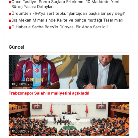
Önce Tasfiye, Sonra Suçlara Erteleme: 10 Maddede Yeni
■
Süreç Yasası Detayları
Ürdün’den FIFA’ya sert tepki: ‘Şantajdan başka bir şey değil’
■
Dış Mekan Mimarisinde Kalite ve bahçe mutfağı Tasarımları
■
O Haberle Sacha Boey’in Dünyası Bir Anda Sarsıldı!
■
Güncel
06/08/2026
Trabzonspor Salah’ın maliyetini açıkladı!
05/08/2026