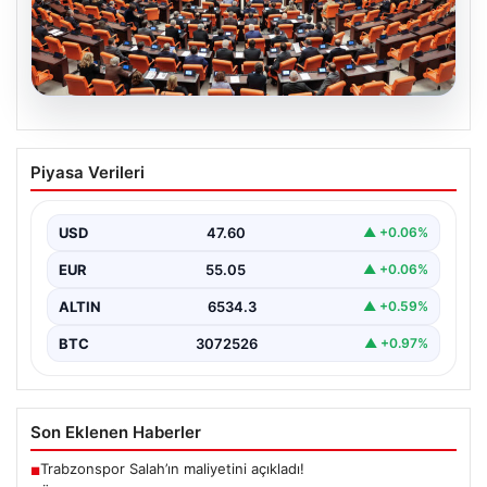
05.08.2026
Önce Tasfiye, Sonra Suçlara Erteleme:
Piyasa Verileri
10 Maddede Yeni Süreç Yasası
Detayları
USD
47.60
▲ +0.06%
Güvenlik alanındaki önemli gelişmelerden biri olarak,
terörle mücadeleye yeni bir yapısal çerçeve getiren
EUR
55.05
▲ +0.06%
yasa…
ALTIN
6534.3
▲ +0.59%
BTC
3072526
▲ +0.97%
Son Eklenen Haberler
Trabzonspor Salah’ın maliyetini açıkladı!
■