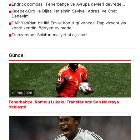
Endrick bombası! Fenerbahçe ve Avrupa devleri devrede…
■
Kelebek.Org İle Dijital İletişimin Seviyeli Adresi Ve Chat
■
Deneyimi
DAP Yapı’dan bir ilk! Emlak Konut güvencesi Dap vizyonuyla
■
kendi kendini ödeyen ev modeli
Trabzonspor Salah’ın maliyetini açıkladı!
■
Güncel
09/08/2026
Fenerbahçe, Romelu Lukaku Transferinde Son Noktaya
Yaklaştı!