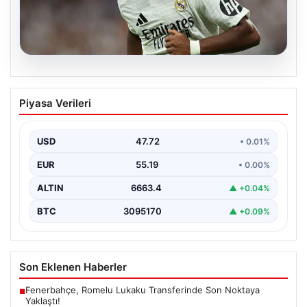
08.08.2026
Endrick bombası! Fenerbahçe ve
Piyasa Verileri
Avrupa devleri devrede…
USD
47.72
• 0.01%
EUR
55.19
• 0.00%
ALTIN
6663.4
▲ +0.04%
BTC
3095170
▲ +0.09%
Son Eklenen Haberler
Fenerbahçe, Romelu Lukaku Transferinde Son Noktaya
■
Yaklaştı!