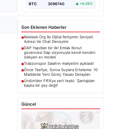
BTC
3096740
▲ +0.35%
Son Eklenen Haberler
Kelebek.Org İle Dijital İletişimin Seviyeli
■
Adresi Ve Chat Deneyimi
DAP Yapı’dan bir ilk! Emlak Konut
■
güvencesi Dap vizyonuyla kendi kendini
ödeyen ev modeli
Trabzonspor Salah’ın maliyetini açıkladı!
■
Önce Tasfiye, Sonra Suçlara Erteleme: 10
■
Maddede Yeni Süreç Yasası Detayları
Ürdün’den FIFA’ya sert tepki: ‘Şantajdan
■
başka bir şey değil’
Güncel