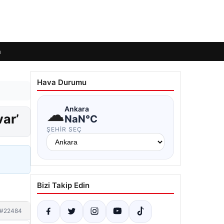
m
Hava Durumu
☁
Ankara
var’
NaN°C
ŞEHIR SEÇ
Bizi Takip Edin
#22484