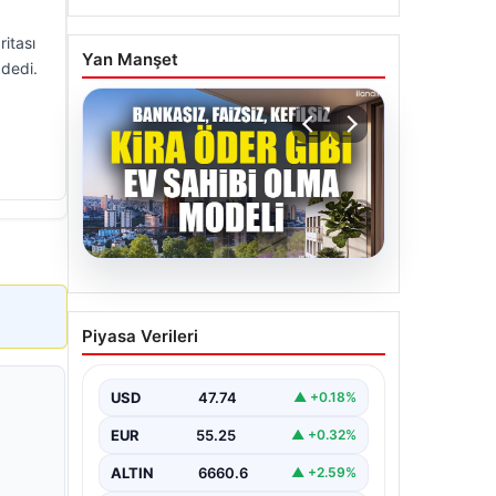
ritası
Yan Manşet
 dedi.
07.08.2026
DAP Yapı’dan bir ilk! Emlak
Piyasa Verileri
Konut güvencesi Dap
vizyonuyla kendi kendini
ödeyen ev modeli
USD
47.74
▲ +0.18%
EUR
55.25
▲ +0.32%
ALTIN
6660.6
▲ +2.59%