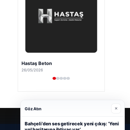
Hastaş Beton
26/05/2026
×
Göz Atın
Bahçeli’den ses getirecek yeni çıkış: ‘Yeni
yol haritasına ihtiyaç var’