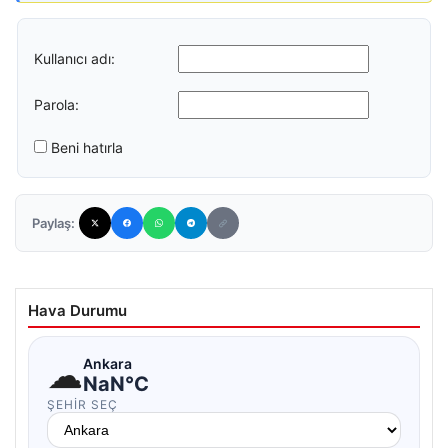
Kullanıcı adı:
Parola:
Beni hatırla
Paylaş:
Hava Durumu
☁
Ankara
NaN°C
ŞEHIR SEÇ