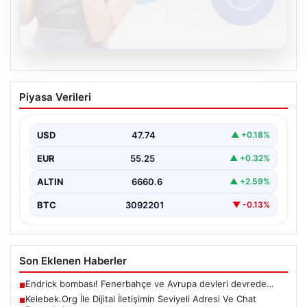
08.08.2026
Kelebek.Org İle Dijital İletişimin Seviyeli
Piyasa Verileri
Adresi Ve Chat Deneyimi
İnternet ortamında kullanıcıların kaliteli bir biçimde
iletişim oluşturması ciddi bir değer barındırmaktadır.
USD
47.74
▲ +0.18%
Halen birçok…
EUR
55.25
▲ +0.32%
ALTIN
6660.6
▲ +2.59%
BTC
3092201
▼ -0.13%
Son Eklenen Haberler
Endrick bombası! Fenerbahçe ve Avrupa devleri devrede…
■
Kelebek.Org İle Dijital İletişimin Seviyeli Adresi Ve Chat
■