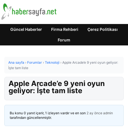
Güncel Haberler
Firma Rehberi
Çerez Politikası
Forum
Ana sayfa
›
Forumlar
›
Teknoloji
›
Apple Arcade’e 9 yeni oyun geliyor:
İşte tam liste
Apple Arcade’e 9 yeni oyun
geliyor: İşte tam liste
Bu konu 0 yanıt içerir, 1 izleyen vardır ve en son
2 ay önce
admin
tarafından güncellenmiştir.