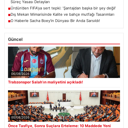
Süreç Yasası Detayları
Ürdün’den FIFA’ya sert tepki: ‘Şantajdan başka bir şey değil’
■
Dış Mekan Mimarisinde Kalite ve bahçe mutfağı Tasarımları
■
O Haberle Sacha Boey’in Dünyası Bir Anda Sarsıldı!
■
Güncel
06/08/2026
Trabzonspor Salah’ın maliyetini açıkladı!
05/08/2026
Önce Tasfiye, Sonra Suçlara Erteleme: 10 Maddede Yeni