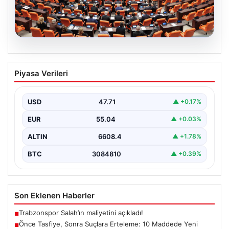
05.08.2026
Önce Tasfiye, Sonra Suçlara Erteleme:
Piyasa Verileri
10 Maddede Yeni Süreç Yasası
Detayları
USD
47.71
▲ +0.17%
Güvenlik alanındaki önemli gelişmelerden biri olarak,
terörle mücadeleye yeni bir yapısal çerçeve getiren
EUR
55.04
▲ +0.03%
yasa…
ALTIN
6608.4
▲ +1.78%
BTC
3084810
▲ +0.39%
Son Eklenen Haberler
Trabzonspor Salah’ın maliyetini açıkladı!
■
Önce Tasfiye, Sonra Suçlara Erteleme: 10 Maddede Yeni
■