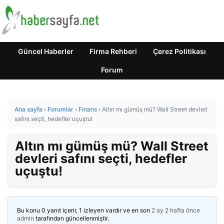
Güncel Haberler
Firma Rehberi
Çerez Politikası
Forum
Ana sayfa
›
Forumlar
›
Finans
›
Altın mı gümüş mü? Wall Street devleri
safını seçti, hedefler uçuştu!
Altın mı gümüş mü? Wall Street
devleri safını seçti, hedefler
uçuştu!
Bu konu 0 yanıt içerir, 1 izleyen vardır ve en son
2 ay 2 hafta önce
admin
tarafından güncellenmiştir.