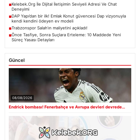
Kelebek.Org İle Dijital İletişimin Seviyeli Adresi Ve Chat
■
Deneyimi
DAP Yapı’dan bir ilk! Emlak Konut güvencesi Dap vizyonuyla
■
kendi kendini ödeyen ev modeli
Trabzonspor Salah’ın maliyetini açıkladı!
■
Önce Tasfiye, Sonra Suçlara Erteleme: 10 Maddede Yeni
■
Süreç Yasası Detayları
Güncel
08/08/2026
Endrick bombası! Fenerbahçe ve Avrupa devleri devrede…