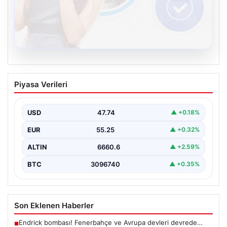
08.08.2026
Kelebek.Org İle Dijital İletişimin Seviyeli
Piyasa Verileri
Adresi Ve Chat Deneyimi
İnternet ortamında kullanıcıların kaliteli bir biçimde
iletişim oluşturması ciddi bir değer barındırmaktadır.
USD
47.74
▲ +0.18%
Halen birçok…
EUR
55.25
▲ +0.32%
ALTIN
6660.6
▲ +2.59%
BTC
3096740
▲ +0.35%
Son Eklenen Haberler
Endrick bombası! Fenerbahçe ve Avrupa devleri devrede…
■