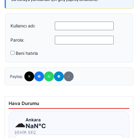
Kullanıcı adı:
Parola:
Beni hatırla
Paylaş:
Hava Durumu
☁
Ankara
NaN°C
ŞEHIR SEÇ