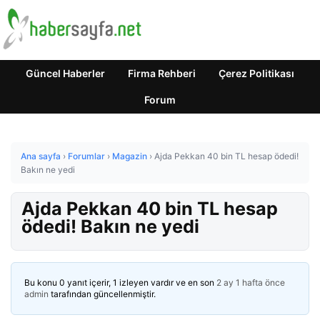
Güncel Haberler
Firma Rehberi
Çerez Politikası
Forum
Ana sayfa
›
Forumlar
›
Magazin
›
Ajda Pekkan 40 bin TL hesap ödedi!
Bakın ne yedi
Ajda Pekkan 40 bin TL hesap
ödedi! Bakın ne yedi
Bu konu 0 yanıt içerir, 1 izleyen vardır ve en son
2 ay 1 hafta önce
admin
tarafından güncellenmiştir.