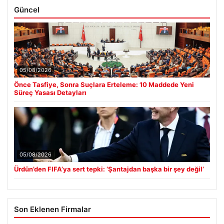
Güncel
05/08/2026
Önce Tasfiye, Sonra Suçlara Erteleme: 10 Maddede Yeni
Süreç Yasası Detayları
05/08/2026
Ürdün’den FIFA’ya sert tepki: ‘Şantajdan başka bir şey değil’
Son Eklenen Firmalar