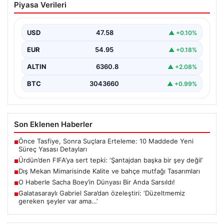
Piyasa Verileri
başka bir şey değil’
USD
47.58
▲ +0.10%
EUR
54.95
▲ +0.18%
ALTIN
6360.8
▲ +2.08%
BTC
3043660
▲ +0.99%
Son Eklenen Haberler
Önce Tasfiye, Sonra Suçlara Erteleme: 10 Maddede Yeni
■
Süreç Yasası Detayları
Ürdün’den FIFA’ya sert tepki: ‘Şantajdan başka bir şey değil’
■
Dış Mekan Mimarisinde Kalite ve bahçe mutfağı Tasarımları
■
O Haberle Sacha Boey’in Dünyası Bir Anda Sarsıldı!
■
Galatasaraylı Gabriel Sara’dan özeleştiri: ‘Düzeltmemiz
■
gereken şeyler var ama…’