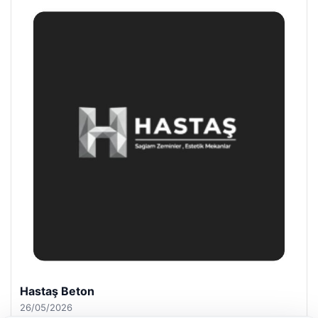
Enes Kaplan Avukatlık Bürosu
28/04/2026