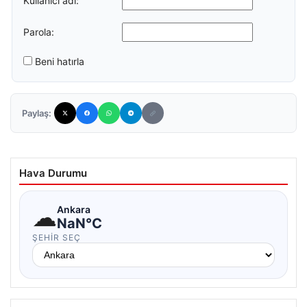
Kullanıcı adı:
Parola:
Beni hatırla
Paylaş:
Hava Durumu
☁
Ankara
NaN°C
ŞEHIR SEÇ