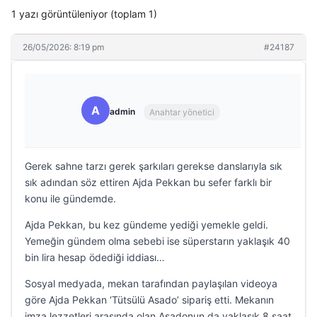
1 yazı görüntüleniyor (toplam 1)
26/05/2026: 8:19 pm
#24187
A
admin
Anahtar yönetici
Gerek sahne tarzı gerek şarkıları gerekse danslarıyla sık
sık adından söz ettiren Ajda Pekkan bu sefer farklı bir
konu ile gündemde.
Ajda Pekkan, bu kez gündeme yediği yemekle geldi.
Yemeğin gündem olma sebebi ise süperstarın yaklaşık 40
bin lira hesap ödediği iddiası…
Sosyal medyada, mekan tarafından paylaşılan videoya
göre Ajda Pekkan ‘Tütsülü Asado’ sipariş etti. Mekanın
imza lezzetleri arasında olan Asadonun da yaklaşık 8 saat