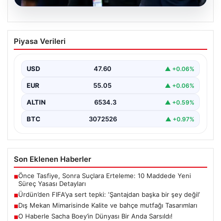
05.08.2026
Ürdün’den FIFA’ya sert tepki: ‘Şantajdan
Piyasa Verileri
başka bir şey değil’
USD
47.60
▲ +0.06%
EUR
55.05
▲ +0.06%
ALTIN
6534.3
▲ +0.59%
BTC
3072526
▲ +0.97%
Son Eklenen Haberler
Önce Tasfiye, Sonra Suçlara Erteleme: 10 Maddede Yeni
■
Süreç Yasası Detayları
Ürdün’den FIFA’ya sert tepki: ‘Şantajdan başka bir şey değil’
■
Dış Mekan Mimarisinde Kalite ve bahçe mutfağı Tasarımları
■
O Haberle Sacha Boey’in Dünyası Bir Anda Sarsıldı!
■