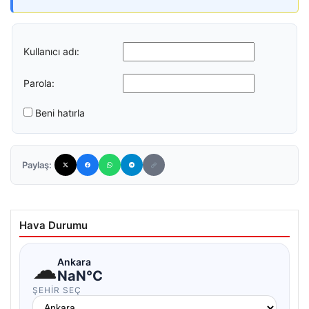
Kullanıcı adı:
Parola:
Beni hatırla
Paylaş:
Hava Durumu
☁
Ankara
NaN°C
ŞEHIR SEÇ