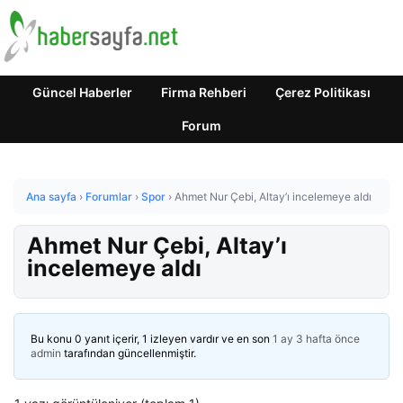
Güncel Haberler
Firma Rehberi
Çerez Politikası
Forum
Ana sayfa
›
Forumlar
›
Spor
›
Ahmet Nur Çebi, Altay’ı incelemeye aldı
Ahmet Nur Çebi, Altay’ı
incelemeye aldı
Bu konu 0 yanıt içerir, 1 izleyen vardır ve en son
1 ay 3 hafta önce
admin
tarafından güncellenmiştir.