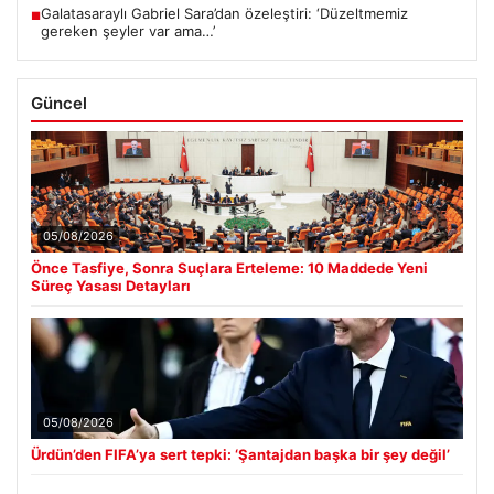
Galatasaraylı Gabriel Sara’dan özeleştiri: ‘Düzeltmemiz
■
gereken şeyler var ama…’
Güncel
05/08/2026
Önce Tasfiye, Sonra Suçlara Erteleme: 10 Maddede Yeni
Süreç Yasası Detayları
05/08/2026
Ürdün’den FIFA’ya sert tepki: ‘Şantajdan başka bir şey değil’