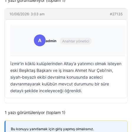
1 yazı görüntüleniyor (toplam 1)
10/06/2026: 3:03 am
#27135
A
admin
Anahtar yönetici
İzmir’in köklü kulüplerinden Altay’a yatırımcı olmak isteyen
eski Beşiktaş Başkanı ve iş insanı Ahmet Nur Çebi’nin,
siyah-beyazlı ekibi devralma konusunda aceleci
davranmayarak kulübün mevcut durumunu bir süre
detaylı şekilde inceleyeceği öğrenildi.
1 yazı görüntüleniyor (toplam 1)
Bu konuyu yanıtlamak için giriş yapmış olmalısınız.