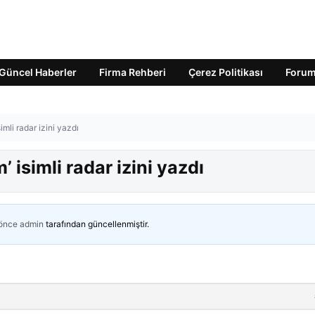
Güncel Haberler
Firma Rehberi
Çerez Politikası
Foru
mli radar izini yazdı
 isimli radar izini yazdı
 önce
admin
tarafından güncellenmiştir.