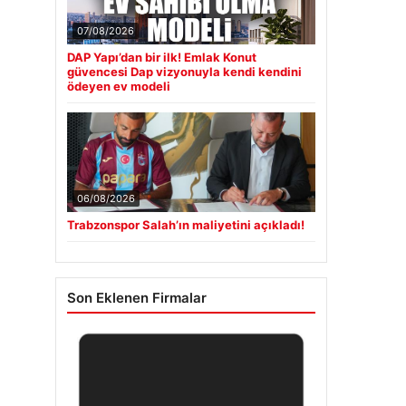
07/08/2026
DAP Yapı’dan bir ilk! Emlak Konut
güvencesi Dap vizyonuyla kendi kendini
ödeyen ev modeli
06/08/2026
Trabzonspor Salah’ın maliyetini açıkladı!
Son Eklenen Firmalar