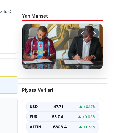
azdı. O
Yan Manşet
06.08.2026
Trabzonspor Salah’ın
Piyasa Verileri
maliyetini açıkladı!
USD
47.71
▲ +0.17%
EUR
55.04
▲ +0.03%
ALTIN
6608.4
▲ +1.78%