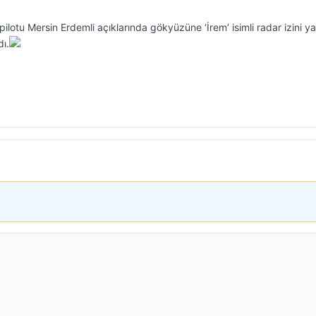
ilotu Mersin Erdemli açıklarında gökyüzüne ‘İrem’ isimli radar izini y
dı.