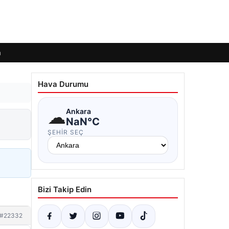
m
Hava Durumu
☁
Ankara
NaN°C
ŞEHIR SEÇ
Bizi Takip Edin
#22332