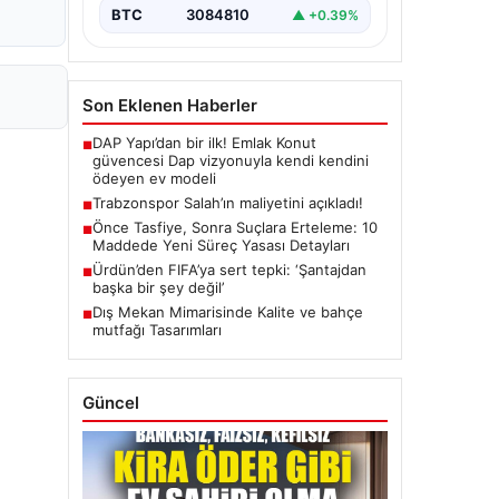
BTC
3084810
▲ +0.39%
Son Eklenen Haberler
DAP Yapı’dan bir ilk! Emlak Konut
■
güvencesi Dap vizyonuyla kendi kendini
ödeyen ev modeli
Trabzonspor Salah’ın maliyetini açıkladı!
■
Önce Tasfiye, Sonra Suçlara Erteleme: 10
■
Maddede Yeni Süreç Yasası Detayları
Ürdün’den FIFA’ya sert tepki: ‘Şantajdan
■
başka bir şey değil’
Dış Mekan Mimarisinde Kalite ve bahçe
■
mutfağı Tasarımları
Güncel