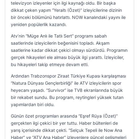
televizyon izleyenler için ilgi kaynağı oldu. Bir başka
dikkat çeken yapım “Yeraltı (Özet)” izleyicilerine dizinin
bir önceki bölümünü hatırlattı. NOW kanalındaki yayını ile
yeniden popülerlik kazandı.
Atv’nin “Müge Anlı ile Tatlı Sert” programı sabah
saatlerinde izleyicilerin beğenisini topladı. Akşam
saatlerine kadar dikkat çekici olmayı sürdürdü. Programın
gerçek hikayeleri ele alması büyük ilgi yarattı. İzleyiciler,
bu hikayeleri takip etmeye devam etti.
Ardından Trabzonspor Ziraat Türkiye Kupası karşılaşması
“Natura Dünyası Gençlerbirliği” ile ATV izleyicilerin spor
heyecanı yaşadı. “Survivor” ise TV8 ekranlarında büyük
bir rekabet sundu. Bu program, reytingleri yüksek tutan
yapımlardan biri oldu.
Günün özet programları arasında “Eşref Rüya (Özet)”
gerçekten ilgi çekici bir yer tuttu. Haber bültenleri de
yarış içerisinde dikkat çekti. “Selçuk Tepeli ile Now Ana
Haber” ve “ATV Ana Haber” izleyenlere güncel gelişmeleri