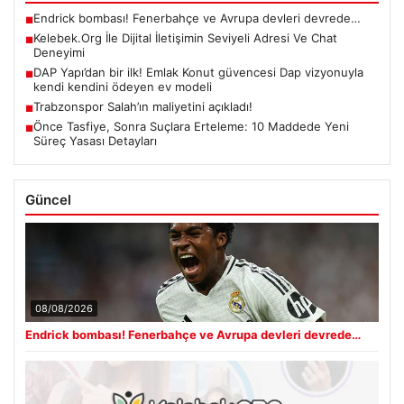
Endrick bombası! Fenerbahçe ve Avrupa devleri devrede…
■
Kelebek.Org İle Dijital İletişimin Seviyeli Adresi Ve Chat
■
Deneyimi
DAP Yapı’dan bir ilk! Emlak Konut güvencesi Dap vizyonuyla
■
kendi kendini ödeyen ev modeli
Trabzonspor Salah’ın maliyetini açıkladı!
■
Önce Tasfiye, Sonra Suçlara Erteleme: 10 Maddede Yeni
■
Süreç Yasası Detayları
Güncel
08/08/2026
Endrick bombası! Fenerbahçe ve Avrupa devleri devrede…