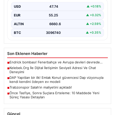
İnternet ortamında kullanıcıların kaliteli bir biçimde
iletişim oluşturması ciddi bir değer barındırmaktadır.
USD
47.74
▲ +0.18%
Halen birçok…
EUR
55.25
▲ +0.32%
ALTIN
6660.6
▲ +2.59%
BTC
3096740
▲ +0.35%
Son Eklenen Haberler
Endrick bombası! Fenerbahçe ve Avrupa devleri devrede…
■
Kelebek.Org İle Dijital İletişimin Seviyeli Adresi Ve Chat
■
Deneyimi
DAP Yapı’dan bir ilk! Emlak Konut güvencesi Dap vizyonuyla
■
kendi kendini ödeyen ev modeli
Trabzonspor Salah’ın maliyetini açıkladı!
■
Önce Tasfiye, Sonra Suçlara Erteleme: 10 Maddede Yeni
■
Süreç Yasası Detayları
Güncel