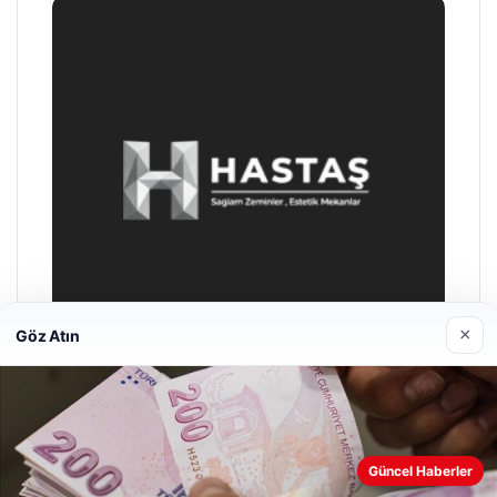
×
Göz Atın
Enes Kaplan Avukatlık Bürosu
28/04/2026
Güncel Haberler
Web sitemizi nasıl kullandığınızı daha iyi anlayabilmek,