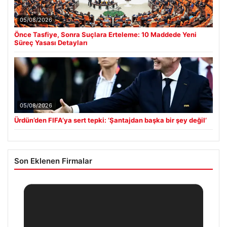
05/08/2026
Önce Tasfiye, Sonra Suçlara Erteleme: 10 Maddede Yeni
Süreç Yasası Detayları
05/08/2026
Ürdün’den FIFA’ya sert tepki: ‘Şantajdan başka bir şey değil’
Son Eklenen Firmalar