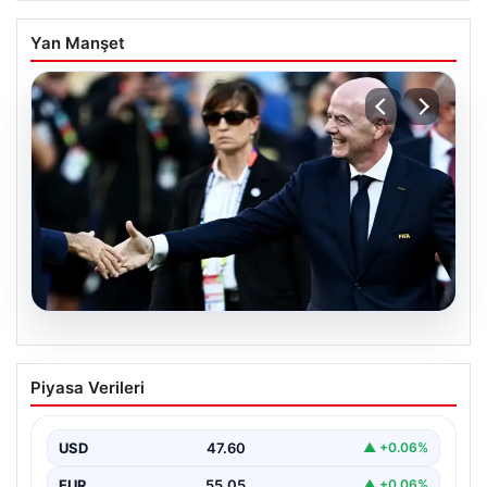
Yan Manşet
05.08.2026
Ürdün’den FIFA’ya sert tepki: ‘Şantajdan
Piyasa Verileri
başka bir şey değil’
USD
47.60
▲ +0.06%
EUR
55.05
▲ +0.06%