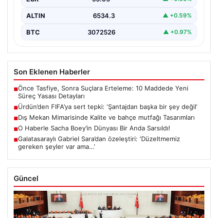
ALTIN
6534.3
▲ +0.59%
BTC
3072526
▲ +0.97%
Son Eklenen Haberler
Önce Tasfiye, Sonra Suçlara Erteleme: 10 Maddede Yeni
■
Süreç Yasası Detayları
Ürdün’den FIFA’ya sert tepki: ‘Şantajdan başka bir şey değil’
■
Dış Mekan Mimarisinde Kalite ve bahçe mutfağı Tasarımları
■
O Haberle Sacha Boey’in Dünyası Bir Anda Sarsıldı!
■
Galatasaraylı Gabriel Sara’dan özeleştiri: ‘Düzeltmemiz
■
gereken şeyler var ama…’
Güncel