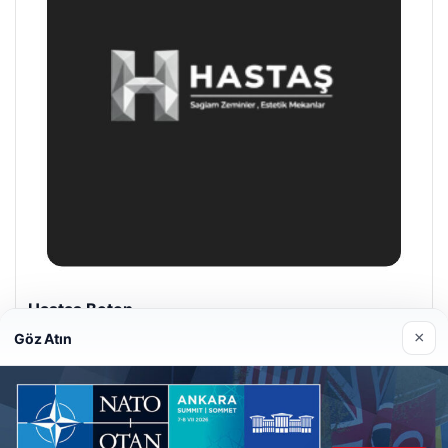
Enes Kaplan Avukatlık Bürosu
28/04/2026
×
Göz Atın