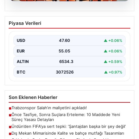
05.08.2026
Önce Tasfiye, Sonra Suçlara Erteleme:
Piyasa Verileri
10 Maddede Yeni Süreç Yasası
Detayları
USD
47.60
▲ +0.06%
Güvenlik alanındaki önemli gelişmelerden biri olarak,
terörle mücadeleye yeni bir yapısal çerçeve getiren
EUR
55.05
▲ +0.06%
yasa…
ALTIN
6534.3
▲ +0.59%
BTC
3072526
▲ +0.97%
Son Eklenen Haberler
Trabzonspor Salah’ın maliyetini açıkladı!
■
Önce Tasfiye, Sonra Suçlara Erteleme: 10 Maddede Yeni
■
Süreç Yasası Detayları
Ürdün’den FIFA’ya sert tepki: ‘Şantajdan başka bir şey değil’
■
Dış Mekan Mimarisinde Kalite ve bahçe mutfağı Tasarımları
■