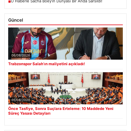
O Haberle Sacha Boey’in Dünyası Bir Anda Sarsıldı!
■
Güncel
06/08/2026
Trabzonspor Salah’ın maliyetini açıkladı!
05/08/2026
Önce Tasfiye, Sonra Suçlara Erteleme: 10 Maddede Yeni
Süreç Yasası Detayları