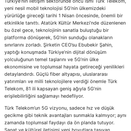
Türkiye’nin iletişim sektöründe öncü ismi Türk Telekom,
yeni nesil mobil teknolojisi 5G’nin ülkemizdeki
yürürlüğe gireceği tarihi 1 Nisan öncesinde, önemli bir
etkinlikle tanıttı. Atatürk Kültür Merkezi’nde düzenlenen
bu özel gece, teknolojinin sanatla buluştuğu bir
platforma dönüşerek, 5G’nin sunduğu olanakların
sınırlarını zorladı. Şirketin CEO’su Ebubekir Şahin,
yaptığı konuşmada Türkiye’nin dijital dönüşüm
yolculuğunun temel taşlarını ve 5G’nin ülke
ekonomisine ve toplumsal hayata getireceği yenilikleri
detaylandırdı. Güçlü fiber altyapısı, uluslararası
yatırımları ve milli teknolojilere verdiği önemle Türk
Telekom, 81 ili kapsayan geniş ağıyla 5G’nin
erişilebilirliğini sağlamayı hedefliyor.
Türk Telekom’un 5G vizyonu, sadece hız ve düşük
gecikme gibi teknik avantajları sunmakla kalmıyor; aynı
zamanda toplumsal faydayı da ön planda tutuyor.
Sanat ve kültürel iletişimi yeni boyutlara taşıyan