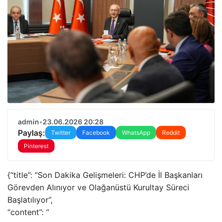
admin
•
23.06.2026 20:28
Paylaş:
Twitter
Facebook
WhatsApp
Reddit
Pinterest
{“title”: “Son Dakika Gelişmeleri: CHP’de İl Başkanları
Görevden Alınıyor ve Olağanüstü Kurultay Süreci
Başlatılıyor”,
“content”: “