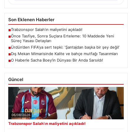
Son Eklenen Haberler
Trabzonspor Salah’ın maliyetini açıkladı!
■
Önce Tasfiye, Sonra Suçlara Erteleme: 10 Maddede Yeni
■
Süreç Yasası Detayları
Ürdün’den FIFA’ya sert tepki: ‘Şantajdan başka bir şey değil’
■
Dış Mekan Mimarisinde Kalite ve bahçe mutfağı Tasarımları
■
O Haberle Sacha Boey’in Dünyası Bir Anda Sarsıldı!
■
Güncel
06/08/2026
Trabzonspor Salah’ın maliyetini açıkladı!