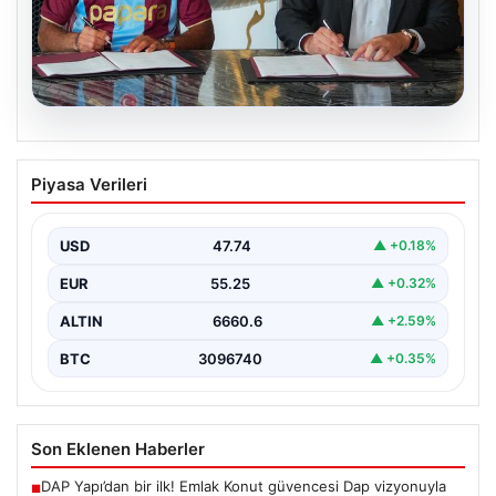
06.08.2026
Trabzonspor Salah’ın maliyetini
Piyasa Verileri
açıkladı!
USD
47.74
▲ +0.18%
EUR
55.25
▲ +0.32%
ALTIN
6660.6
▲ +2.59%
BTC
3096740
▲ +0.35%
Son Eklenen Haberler
DAP Yapı’dan bir ilk! Emlak Konut güvencesi Dap vizyonuyla
■