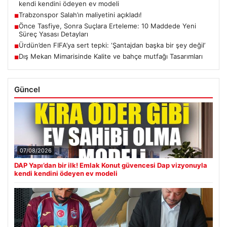
kendi kendini ödeyen ev modeli
Trabzonspor Salah’ın maliyetini açıkladı!
■
Önce Tasfiye, Sonra Suçlara Erteleme: 10 Maddede Yeni
■
Süreç Yasası Detayları
Ürdün’den FIFA’ya sert tepki: ‘Şantajdan başka bir şey değil’
■
Dış Mekan Mimarisinde Kalite ve bahçe mutfağı Tasarımları
■
Güncel
07/08/2026
DAP Yapı’dan bir ilk! Emlak Konut güvencesi Dap vizyonuyla
kendi kendini ödeyen ev modeli