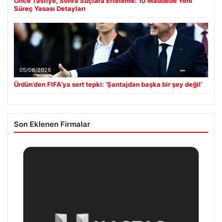
Önce Tasfiye, Sonra Suçlara Erteleme: 10 Maddede Yeni
Süreç Yasası Detayları
05/08/2026
Ürdün’den FIFA’ya sert tepki: ‘Şantajdan başka bir şey değil’
Son Eklenen Firmalar