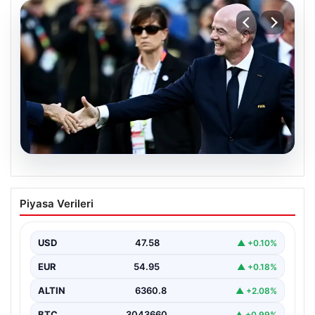
05.08.2026
Ürdün’den FIFA’ya sert tepki: ‘Şantajdan
Piyasa Verileri
başka bir şey değil’
USD
47.58
▲ +0.10%
EUR
54.95
▲ +0.18%
ALTIN
6360.8
▲ +2.08%
BTC
3043660
▲ +0.99%