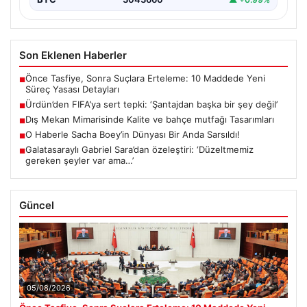
Son Eklenen Haberler
Önce Tasfiye, Sonra Suçlara Erteleme: 10 Maddede Yeni
■
Süreç Yasası Detayları
Ürdün’den FIFA’ya sert tepki: ‘Şantajdan başka bir şey değil’
■
Dış Mekan Mimarisinde Kalite ve bahçe mutfağı Tasarımları
■
O Haberle Sacha Boey’in Dünyası Bir Anda Sarsıldı!
■
Galatasaraylı Gabriel Sara’dan özeleştiri: ‘Düzeltmemiz
■
gereken şeyler var ama…’
Güncel
05/08/2026