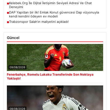
Kelebek.Org İle Dijital İletişimin Seviyeli Adresi Ve Chat
■
Deneyimi
DAP Yapı’dan bir ilk! Emlak Konut güvencesi Dap vizyonuyla
■
kendi kendini ödeyen ev modeli
Trabzonspor Salah’ın maliyetini açıkladı!
■
Güncel
09/08/2026
Fenerbahçe, Romelu Lukaku Transferinde Son Noktaya
Yaklaştı!
08/08/2026