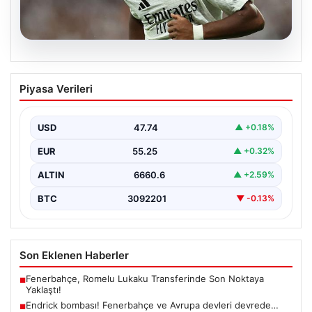
08.08.2026
Endrick bombası! Fenerbahçe ve
Piyasa Verileri
Avrupa devleri devrede…
USD
47.74
▲ +0.18%
EUR
55.25
▲ +0.32%
ALTIN
6660.6
▲ +2.59%
BTC
3092201
▼ -0.13%
Son Eklenen Haberler
Fenerbahçe, Romelu Lukaku Transferinde Son Noktaya
■
Yaklaştı!
Endrick bombası! Fenerbahçe ve Avrupa devleri devrede…
■