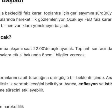
 Başladı
 beklediği faiz kararı toplantısı için geri sayımını sürdürüy
larında hareketlilik gözlemleniyor. Ocak ayı FED faiz karar
 bilinen varlıklara yönelmeye başladı.
acak?
rşamba akşamı saat 22.00’de açıklayacak. Toplantı sonrasınd
alara etkisi hakkında önemli bilgiler verecek.
anlarını sabit tutacağına dair güçlü bir beklenti içinde. Anal
rsizlik yaratabileceğini belirtiyor. Ayrıca,
enflasyon
ve
ist
 sürecini etkileyebilir.
 hareketlilik