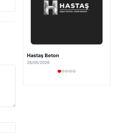
Enes Kaplan Avukatlık Bürosu
28/04/2026