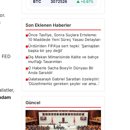
BTC
3072526
▲ +0.97%
or.
ı
Son Eklenen Haberler
Önce Tasfiye, Sonra Suçlara Erteleme:
■
10 Maddede Yeni Süreç Yasası Detayları
Ürdün’den FIFA’ya sert tepki: ‘Şantajdan
■
başka bir şey değil’
a FED
Dış Mekan Mimarisinde Kalite ve bahçe
■
mutfağı Tasarımları
O Haberle Sacha Boey’in Dünyası Bir
■
Anda Sarsıldı!
Galatasaraylı Gabriel Sara’dan özeleştiri:
■
‘Düzeltmemiz gereken şeyler var ama…’
istler,
ihdam
Güncel