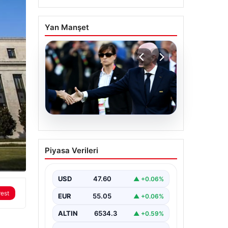
Yan Manşet
05.08.2026
Ürdün’den FIFA’ya sert
Piyasa Verileri
tepki: ‘Şantajdan başka
bir şey değil’
USD
47.60
▲ +0.06%
rest
EUR
55.05
▲ +0.06%
ALTIN
6534.3
▲ +0.59%