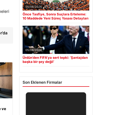
05/08/2026
eleri
Önce Tasfiye, Sonra Suçlara Erteleme:
10 Maddede Yeni Süreç Yasası Detayları
r’da
05/08/2026
Ürdün’den FIFA’ya sert tepki: ‘Şantajdan
başka bir şey değil’
Son Eklenen Firmalar
e ve