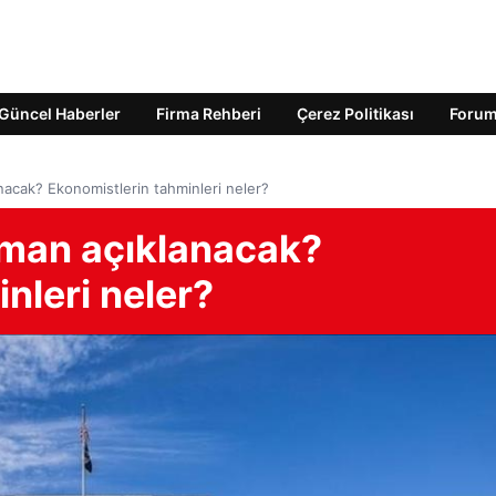
Güncel Haberler
Firma Rehberi
Çerez Politikası
Foru
nacak? Ekonomistlerin tahminleri neler?
zaman açıklanacak?
nleri neler?