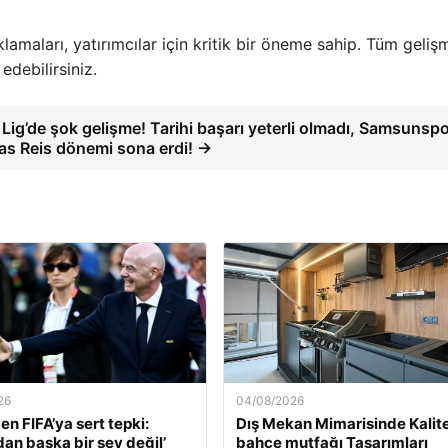
klamaları, yatırımcılar için kritik bir öneme sahip. Tüm gelişm
edebilirsiniz.
Lig’de şok gelişme! Tarihi başarı yeterli olmadı, Samsunspo
s Reis dönemi sona erdi! →
26
04/08/2026
en FIFA’ya sert tepki:
Dış Mekan Mimarisinde Kalit
dan başka bir şey değil’
bahçe mutfağı Tasarımları