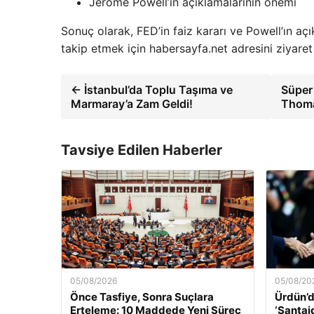
Jerome Powell’ın açıklamalarının önemi
Sonuç olarak, FED’in faiz kararı ve Powell’ın açı
takip etmek için habersayfa.net adresini ziyaret 
← İstanbul’da Toplu Taşıma ve
Süper 
Marmaray’a Zam Geldi!
Thoma
Tavsiye Edilen Haberler
05/08/2026
05/08/20
Önce Tasfiye, Sonra Suçlara
Ürdün’d
Erteleme: 10 Maddede Yeni Süreç
‘Şantaj