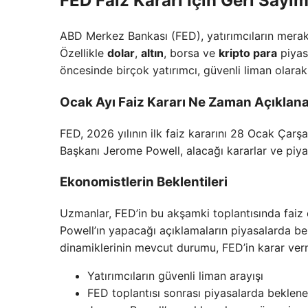
FED Faiz Kararı İçin Geri Sayım
ABD Merkez Bankası (FED), yatırımcıların merakla
Özellikle
dolar
,
altın
, borsa ve
kripto para
piyasa
öncesinde birçok yatırımcı, güvenli liman olarak
Ocak Ayı Faiz Kararı Ne Zaman Açıklan
FED, 2026 yılının ilk faiz kararını 28 Ocak Ça
Başkanı Jerome Powell, alacağı kararlar ve piyas
Ekonomistlerin Beklentileri
Uzmanlar, FED’in bu akşamki toplantısında faiz or
Powell’ın yapacağı açıklamaların piyasalarda beli
dinamiklerinin mevcut durumu, FED’in karar verme
Yatırımcıların güvenli liman arayışı
FED toplantısı sonrası piyasalarda beklenen