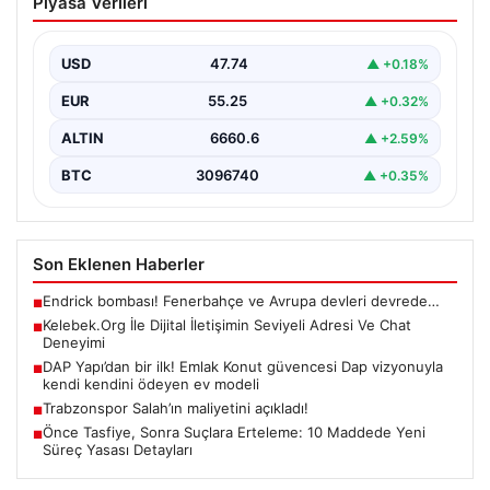
Piyasa Verileri
Seviyeli Adresi Ve Chat Deneyimi
İnternet ortamında kullanıcıların kaliteli bir biçimde
iletişim oluşturması ciddi bir değer barındırmaktadır.
USD
47.74
▲ +0.18%
Halen birçok…
EUR
55.25
▲ +0.32%
ALTIN
6660.6
▲ +2.59%
BTC
3096740
▲ +0.35%
Son Eklenen Haberler
Endrick bombası! Fenerbahçe ve Avrupa devleri devrede…
■
Kelebek.Org İle Dijital İletişimin Seviyeli Adresi Ve Chat
■
Deneyimi
DAP Yapı’dan bir ilk! Emlak Konut güvencesi Dap vizyonuyla
■
kendi kendini ödeyen ev modeli
Trabzonspor Salah’ın maliyetini açıkladı!
■
Önce Tasfiye, Sonra Suçlara Erteleme: 10 Maddede Yeni
■
Süreç Yasası Detayları