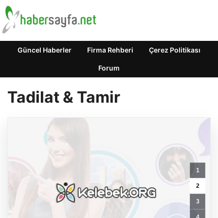
Güncel Haberler
Firma Rehberi
Çerez Politikası
Forum
Tadilat & Tamir
1
2
3
4