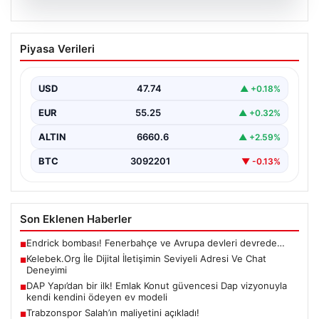
08.08.2026
Kelebek.Org İle Dijital İletişimin Seviyeli
Piyasa Verileri
Adresi Ve Chat Deneyimi
İnternet ortamında kullanıcıların kaliteli bir biçimde
iletişim oluşturması ciddi bir değer barındırmaktadır.
USD
47.74
▲ +0.18%
Halen birçok…
EUR
55.25
▲ +0.32%
ALTIN
6660.6
▲ +2.59%
BTC
3092201
▼ -0.13%
Son Eklenen Haberler
Endrick bombası! Fenerbahçe ve Avrupa devleri devrede…
■
Kelebek.Org İle Dijital İletişimin Seviyeli Adresi Ve Chat
■
Deneyimi
DAP Yapı’dan bir ilk! Emlak Konut güvencesi Dap vizyonuyla
■
kendi kendini ödeyen ev modeli
Trabzonspor Salah’ın maliyetini açıkladı!
■