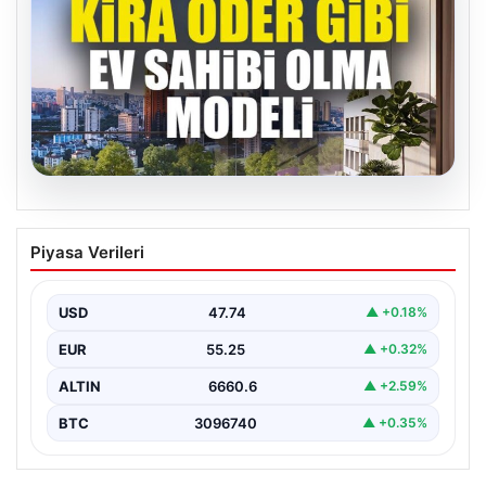
07.08.2026
DAP Yapı’dan bir ilk! Emlak Konut
Piyasa Verileri
güvencesi Dap vizyonuyla kendi
kendini ödeyen ev modeli
USD
47.74
▲ +0.18%
EUR
55.25
▲ +0.32%
ALTIN
6660.6
▲ +2.59%
BTC
3096740
▲ +0.35%