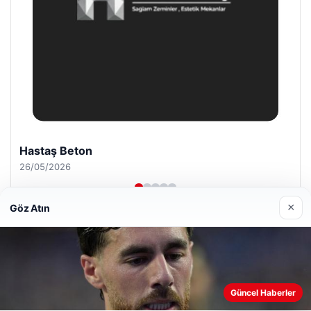
Enes Kaplan Avukatlık Bürosu
28/04/2026
×
Göz Atın
© 2026 Haber Sayfa – Güncel Haberler
Web sitemizi nasıl kullandığınızı daha iyi anlayabilmek,
Güncel Haberler
malta work and study
|
lemagrup.com.tr
deneyiminizi kişiselleştirmek ve geliştirmek amacıyla çerezler