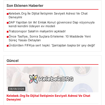
Son Eklenen Haberler
Kelebek.Org İle Dijital İletişimin Seviyeli Adresi Ve Chat
■
Deneyimi
DAP Yapı’dan bir ilk! Emlak Konut güvencesi Dap vizyonuyla
■
kendi kendini ödeyen ev modeli
Trabzonspor Salah’ın maliyetini açıkladı!
■
Önce Tasfiye, Sonra Suçlara Erteleme: 10 Maddede Yeni
■
Süreç Yasası Detayları
Ürdün’den FIFA’ya sert tepki: ‘Şantajdan başka bir şey değil’
■
Güncel
08/08/2026
Kelebek.Org İle Dijital İletişimin Seviyeli Adresi Ve Chat
Deneyimi