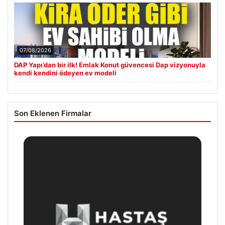
07/08/2026
DAP Yapı’dan bir ilk! Emlak Konut güvencesi Dap vizyonuyla
kendi kendini ödeyen ev modeli
Son Eklenen Firmalar